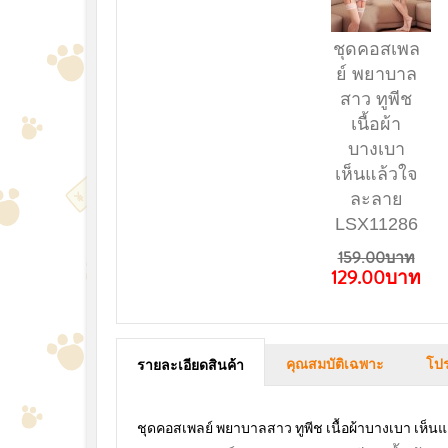
ชุดคอสเพล
ย์ พยาบาล
สาว ทูพีช
เนื้อผ้า
บางเบา
เห็นแล้วใจ
ละลาย
LSX11286
159.00บาท
129.00บาท
คุณสมบัติเฉพาะ
โปร
รายละเอียดสินค้า
ชุดคอสเพลย์ พยาบาลสาว ทูพีช เนื้อผ้าบางเบา เห็