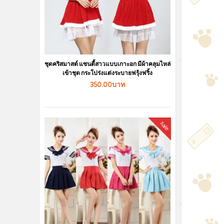
ชุดคริสมาสต์ แซนตี้สาวแบบเกาะอก มีผ้าคลุมไหล่
เข้าชุด กระโปร่งแต่งระบายฟรุ้งฟริ้ง
350.00บาท
sale