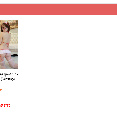
อ ผูกหลัง เร้า
(ไม่รวมถุง
าท
่วคราว