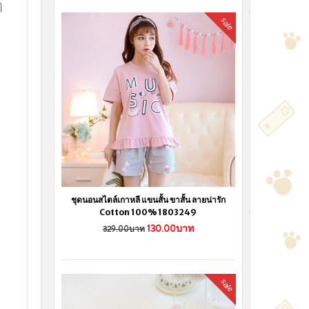
ๆ
sale
ชุดนอนสไตล์เกาหลี แขนสั้น ขาสั้น ลายน่ารัก
Cotton 100% 1803249
130.00บาท
329.00บาท
sale