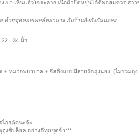
างเบา เห็นแล้วใจละลาย เนื้อผ้ายืดหยุ่นได้ดีพอสมควร สาว
อย ด้วยชุดคอสเพลย์พยาบาล กับร้านลิงกังกันนะคะ
32 - 34 นิ้ว
ุด + หมวกพยาบาล + จีสติงแบบมีสายรัดถุงน่อง (ไม่รวมถุง
รรไกรตัดนะจ้ะ
ุงซิบล็อค อย่างดีทุกชุดจ้า***