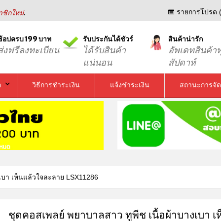
.
รายการโปรด (
ชิกใหม่
ช้อปครบ 199 บาท
รับประกันได้ชัวร์
สินค้าน่ารัก
ส่งฟรีลงทะเบียน
ได้รับสินค้า
อัพเดทสินค้าท
แน่นอน
สัปดาห์
อ
วิธีการชำระเงิน
แจ้งชำระเงิน
สถานะการจัด
างเบา เห็นแล้วใจละลาย LSX11286
ชุดคอสเพลย์ พยาบาลสาว ทูพีช เนื้อผ้าบางเบา เห