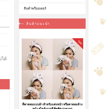
สินค้าพรีออเดอร์
สินค้าแนะนำ
sale
่ได้
ที่คาดผมแบบผ้า สำหรับแต่งหน้า หรือคาดผมล้าง
หน้า สไตล์เกาหลี ชิคชิค ราคาถูก