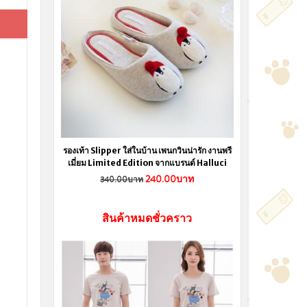
รองเท้า Slipper ใส่ในบ้าน เพนกวินน่ารัก งานพรี
เมี่ยม Limited Edition จากแบรนด์ Halluci
240.00บาท
340.00บาท
สินค้าหมดชั่วคราว