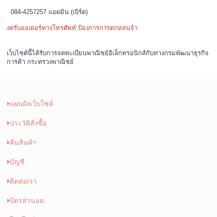
084-4257257 แอดมิน (เบิร์ด)
งดรับออเดอร์ทางโทรศัพท์ ป้องการการตกหล่นจ้า
เว็บไซต์นี้ได้รับการจดทะเบียนพาณิชย์อิเล็กทรอนิกส์กับทางกรมพัฒนาธุรกิจ
การค้า กระทรวงพาณิชย์
แผนผังเว็บไซต์
ประวัติสั่งซื้อ
คืนสินค้า
บัญชี
ติดต่อเรา
บัตรส่วนลด