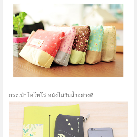
กระเป๋าโทโทโร่ หนังไม่วับน้ำอย่างดี