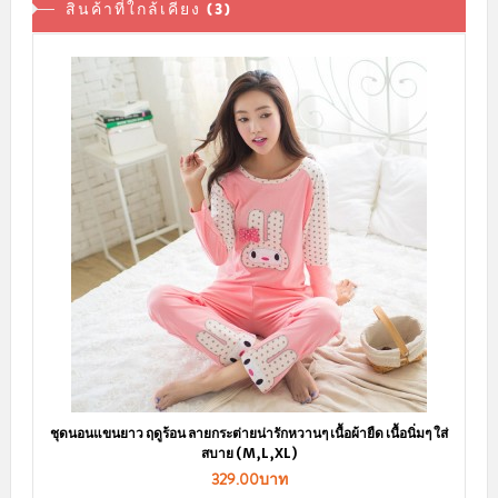
สินค้าที่ใกล้เคียง (3)
ชุดนอนแขนยาว ฤดูร้อน ลายกระต่ายน่ารักหวานๆ เนื้อผ้ายืด เนื้อนิ่มๆ ใส่
สบาย (M,L,XL)
329.00บาท