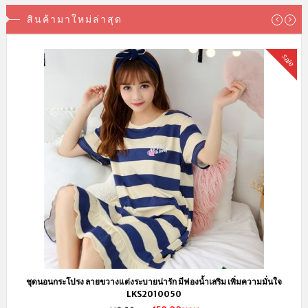
สินค้ามาใหม่ล่าสุด
sale
ชุดนอนกระโปรง ลายขวางแต่งระบายน่ารัก มีฟองน้ำเสริม เพิ่มความมั่นใจ
LKS2010050