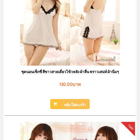
ชุดนอนเซ็กซี่ สีขาวสายเดี่ยวไข้วหลัง ผ้าลื่น พราวเสน่ห์ ผ้านิ่มๆ
130.00บาท
หยิบใส่ตะกร้า
sale