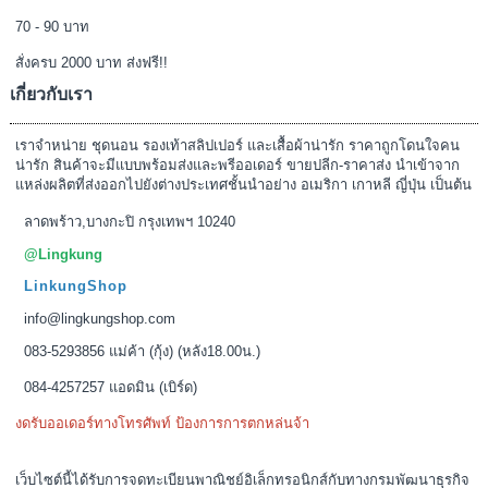
70 - 90 บาท
สั่งครบ 2000 บาท ส่งฟรี!!
เกี่ยวกับเรา
เราจำหน่าย ชุดนอน รองเท้าสลิปเปอร์ และเสื้อผ้าน่ารัก ราคาถูกโดนใจคน
น่ารัก สินค้าจะมีแบบพร้อมส่งและพรีออเดอร์ ขายปลีก-ราคาส่ง นำเข้าจาก
แหล่งผลิตที่ส่งออกไปยังต่างประเทศชั้นนำอย่าง อเมริกา เกาหลี ญี่ปุ่น เป็นต้น
ลาดพร้าว,บางกะปิ กรุงเทพฯ 10240
@Lingkung
LinkungShop
info@lingkungshop.com
083-5293856 แม่ค้า (กุ้ง) (หลัง18.00น.)
084-4257257 แอดมิน (เบิร์ด)
งดรับออเดอร์ทางโทรศัพท์ ป้องการการตกหล่นจ้า
เว็บไซต์นี้ได้รับการจดทะเบียนพาณิชย์อิเล็กทรอนิกส์กับทางกรมพัฒนาธุรกิจ