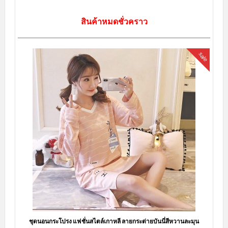
สินค้าหมดชั่วคราว
sale
ชุดนอนกระโปรง แฟชั่นสไตล์เกาหลี ลายกระต่ายบันนี่สีหวานละมุน