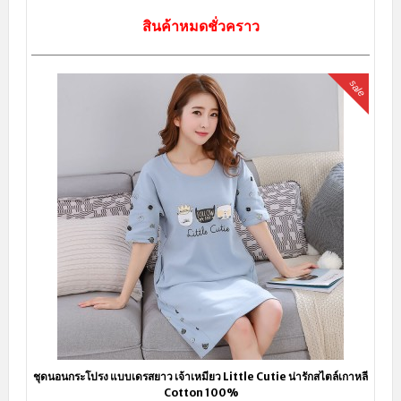
สินค้าหมดชั่วคราว
sale
ชุดนอนกระโปรง แบบเดรสยาว เจ้าเหมียว Little Cutie น่ารักสไตล์เกาหลี
Cotton 100%