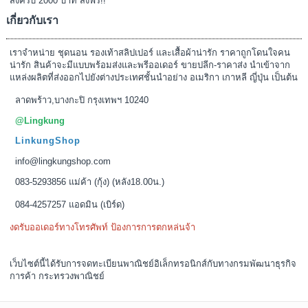
สั่งครบ 2000 บาท ส่งฟรี!!
เกี่ยวกับเรา
เราจำหน่าย ชุดนอน รองเท้าสลิปเปอร์ และเสื้อผ้าน่ารัก ราคาถูกโดนใจคน
น่ารัก สินค้าจะมีแบบพร้อมส่งและพรีออเดอร์ ขายปลีก-ราคาส่ง นำเข้าจาก
แหล่งผลิตที่ส่งออกไปยังต่างประเทศชั้นนำอย่าง อเมริกา เกาหลี ญี่ปุ่น เป็นต้น
ลาดพร้าว,บางกะปิ กรุงเทพฯ 10240
@Lingkung
LinkungShop
info@lingkungshop.com
083-5293856 แม่ค้า (กุ้ง) (หลัง18.00น.)
084-4257257 แอดมิน (เบิร์ด)
งดรับออเดอร์ทางโทรศัพท์ ป้องการการตกหล่นจ้า
เว็บไซต์นี้ได้รับการจดทะเบียนพาณิชย์อิเล็กทรอนิกส์กับทางกรมพัฒนาธุรกิจ
การค้า กระทรวงพาณิชย์