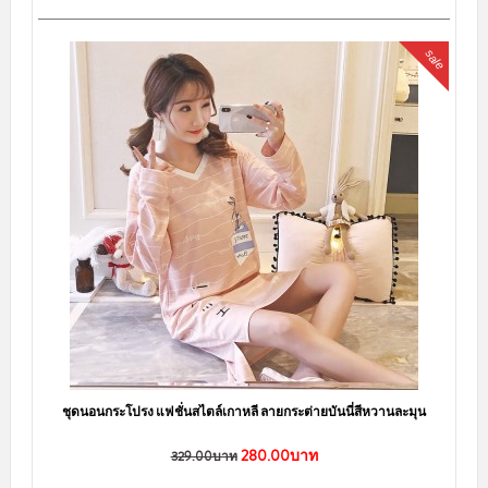
sale
ชุดนอนกระโปรง แฟชั่นสไตล์เกาหลี ลายกระต่ายบันนี่สีหวานละมุน
280.00บาท
329.00บาท