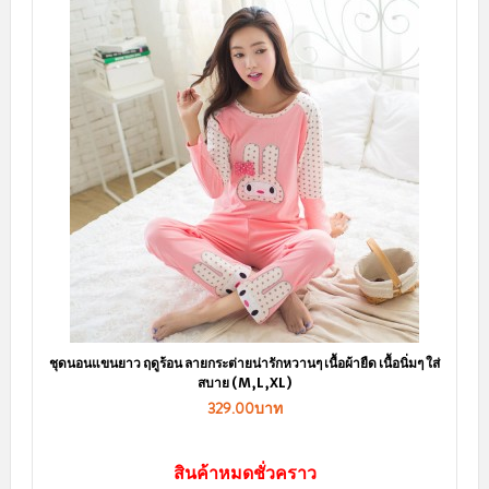
ชุดนอนแขนยาว ฤดูร้อน ลายกระต่ายน่ารักหวานๆ เนื้อผ้ายืด เนื้อนิ่มๆ ใส่
สบาย (M,L,XL)
329.00บาท
สินค้าหมดชั่วคราว