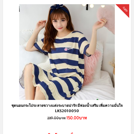
sale
ชุดนอนกระโปรง ลายขวางแต่งระบายน่ารัก มีฟองน้ำเสริม เพิ่มความมั่นใจ
LKS2010050
150.00บาท
239.00บาท