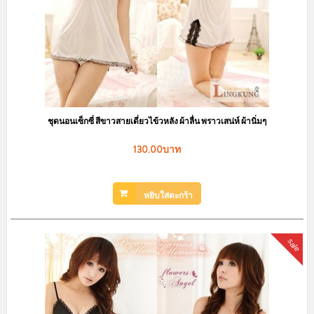
ชุดนอนเซ็กซี่ สีขาวสายเดี่ยวไข้วหลัง ผ้าลื่น พราวเสน่ห์ ผ้านิ่มๆ
130.00บาท
หยิบใส่ตะกร้า
sale