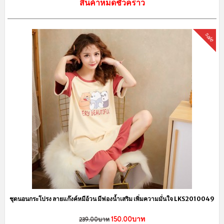
สินค้าหมดชั่วคราว
sale
ชุดนอนกระโปรง ลายแก๊งค์หมีอ้วน มีฟองน้ำเสริม เพิ่มความมั่นใจ LKS2010049
150.00บาท
239.00บาท