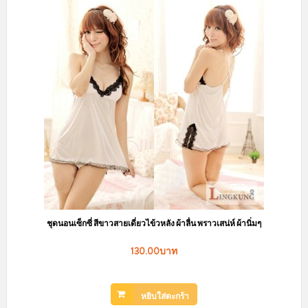
ชุดนอนเซ็กซี่ สีขาวสายเดี่ยวไข้วหลัง ผ้าลื่น พราวเสน่ห์ ผ้านิ่มๆ
130.00บาท
หยิบใส่ตะกร้า