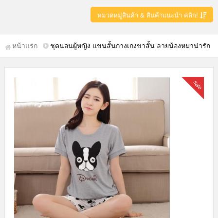
หมวดหมู่สินค้า & สินค้าแนะนำ คลิก!
หน้าแรก
ชุดนอนผู้หญิง แขนสั้นกางเกงขาสั้น ลายน้องหมาน่ารัก
sale