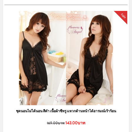
sale
ชุดนอนไม่ได้นอน สีดำ เนื้อผ้าซีทรู แหวกด้านหน้าได้อารมณ์เร้าร้อน
143.00บาท
169.00บาท