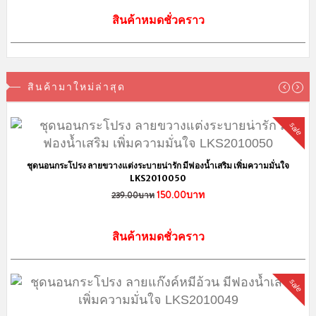
สินค้าหมดชั่วคราว
สินค้ามาใหม่ล่าสุด
sale
ชุดนอนกระโปรง ลายขวางแต่งระบายน่ารัก มีฟองน้ำเสริม เพิ่มความมั่นใจ
LKS2010050
150.00บาท
239.00บาท
สินค้าหมดชั่วคราว
sale