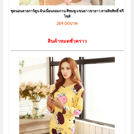
ชุดนอนลายการ์ตูน มินเนี่ยนจอมกวน สีชมพู แขนยาวขายาว ลายลิขสิทธิ์ ฟรี
ไซส์
269.00บาท
สินค้าหมดชั่วคราว