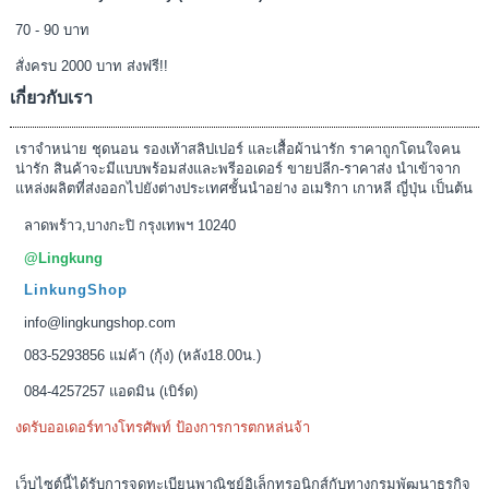
70 - 90 บาท
สั่งครบ 2000 บาท ส่งฟรี!!
เกี่ยวกับเรา
เราจำหน่าย ชุดนอน รองเท้าสลิปเปอร์ และเสื้อผ้าน่ารัก ราคาถูกโดนใจคน
น่ารัก สินค้าจะมีแบบพร้อมส่งและพรีออเดอร์ ขายปลีก-ราคาส่ง นำเข้าจาก
แหล่งผลิตที่ส่งออกไปยังต่างประเทศชั้นนำอย่าง อเมริกา เกาหลี ญี่ปุ่น เป็นต้น
ลาดพร้าว,บางกะปิ กรุงเทพฯ 10240
@Lingkung
LinkungShop
info@lingkungshop.com
083-5293856 แม่ค้า (กุ้ง) (หลัง18.00น.)
084-4257257 แอดมิน (เบิร์ด)
งดรับออเดอร์ทางโทรศัพท์ ป้องการการตกหล่นจ้า
เว็บไซต์นี้ได้รับการจดทะเบียนพาณิชย์อิเล็กทรอนิกส์กับทางกรมพัฒนาธุรกิจ