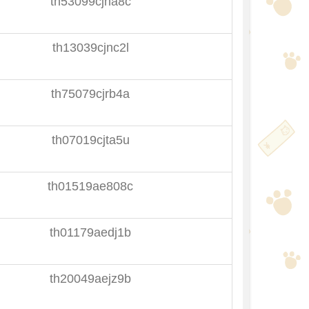
th53099cjha8c
th13039cjnc2l
th75079cjrb4a
th07019cjta5u
th01519ae808c
th01179aedj1b
th20049aejz9b