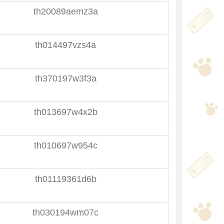
th20089aemz3a
th014497vzs4a
th370197w3f3a
th013697w4x2b
th010697w954c
th01119361d6b
th030194wm07c