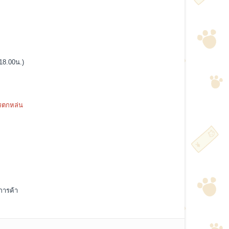
ง18.00น.)
ารตกหล่น
การค้า