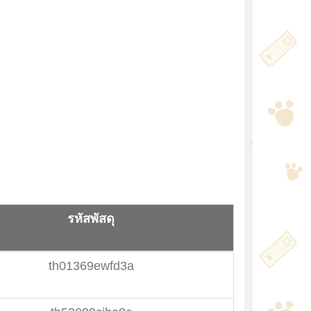
รหัสพัสดุ
th01369ewfd3a