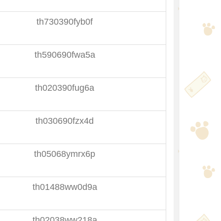
th730390fyb0f
th590690fwa5a
th020390fug6a
th030690fzx4d
th05068ymrx6p
th01488ww0d9a
th02038ww218a