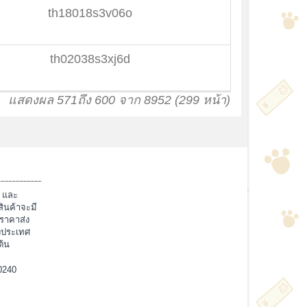
th18018s3v06o
th02038s3xj6d
แสดงผล 571ถึง 600 จาก 8952 (299 หน้า)
์ และ
สินค้าจะมี
ราคาส่ง
างประเทศ
ต้น
0240