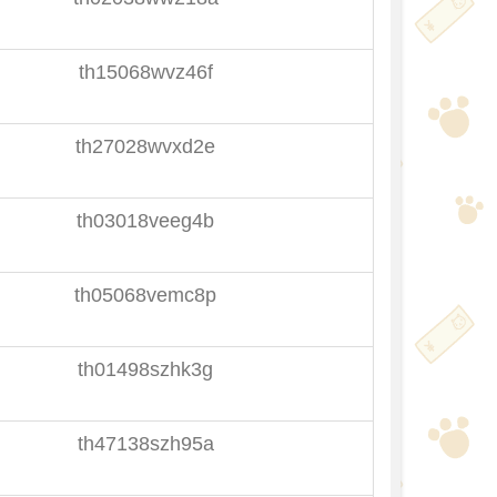
th15068wvz46f
th27028wvxd2e
th03018veeg4b
th05068vemc8p
th01498szhk3g
th47138szh95a