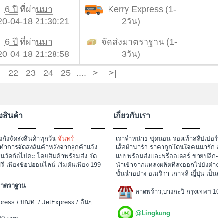
6 ปี ที่ผ่านมา
Kerry Express (1-
20-04-18 21:30:21
2วัน)
6 ปี ที่ผ่านมา
จัดส่งมาตราฐาน (1-
20-04-18 21:28:58
3วัน)
1
22
23
24
25
....
>
>|
งสินค้า
เกี่ยวกับเรา
งกังจัดส่งสินค้าทุกวัน
จันทร์ -
เราจำหน่าย ชุดนอน รองเท้าสลิปเปอร
ำการจัดส่งสินค้าหลังจากลูกค้าแจ้ง
เสื้อผ้าน่ารัก ราคาถูกโดนใจคนน่ารัก 
นวัดถัดไปค่ะ โดยสินค้าพร้อมส่ง จัด
แบบพร้อมส่งและพรีออเดอร์ ขายปลีก-
ฟรี เพียงช้อปออนไลน์ เริ่มต้นเพียง 199
นำเข้าจากแหล่งผลิตที่ส่งออกไปยังต่
ชั้นนำอย่าง อเมริกา เกาหลี ญี่ปุ่น เป็น
งมาตราฐาน
ลาดพร้าว,บางกะปิ กรุงเทพฯ 1
ress / ปณท. / JetExpress / อื่นๆ
@Lingkung