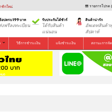
.
รายการโปรด (
ชิกใหม่
ช้อปครบ 199 บาท
รับประกันได้ชัวร์
สินค้าน่ารัก
ส่งฟรีลงทะเบียน
ได้รับสินค้า
อัพเดทสินค้าท
แน่นอน
สัปดาห์
อ
วิธีการชำระเงิน
แจ้งชำระเงิน
สถานะการจัด