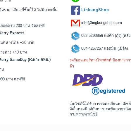
 40 บาท
คิดราคาเดียว กี่ชิ้นก็ได้ ไม่มีบวกเพิ่ม
LinkungShop
info@lingkungshop.com
นยอดครบ 200 บาท จัดส่งฟรี
 Kerry Express
083-5293856 แม่ค้า (กุ้ง) (หลั
้นที่ห่างไกล +30 บาท
084-4257257 แอดมิน (เบิร์ด)
ปลายทาง +40 บาท
ง Kerry SameDay (เฉพาะ กทม.)
งดรับออเดอร์ทางโทรศัพท์ ป้องการก
จ้า
บาท
000 บาท ส่งฟรี!!
เว็บไซต์นี้ได้รับการจดทะเบียนพาณิชย์
อิเล็กทรอนิกส์กับทางกรมพัฒนาธุรกิจ
กระทรวงพาณิชย์