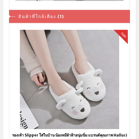
สินค้าที่ใกล้เคียง (1)
sale
รองเท้า Slipper ใส่ในบ้าน น้องหมีผ้าฝ้ายนุ่มนิ่ม แบรนด์คุณภาพ Halluci