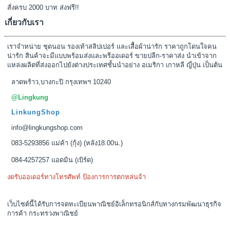
สั่งครบ 2000 บาท ส่งฟรี!!
เกี่ยวกับเรา
เราจำหน่าย ชุดนอน รองเท้าสลิปเปอร์ และเสื้อผ้าน่ารัก ราคาถูกโดนใจคน
น่ารัก สินค้าจะมีแบบพร้อมส่งและพรีออเดอร์ ขายปลีก-ราคาส่ง นำเข้าจาก
แหล่งผลิตที่ส่งออกไปยังต่างประเทศชั้นนำอย่าง อเมริกา เกาหลี ญี่ปุ่น เป็นต้น
ลาดพร้าว,บางกะปิ กรุงเทพฯ 10240
@Lingkung
LinkungShop
info@lingkungshop.com
083-5293856 แม่ค้า (กุ้ง) (หลัง18.00น.)
084-4257257 แอดมิน (เบิร์ด)
งดรับออเดอร์ทางโทรศัพท์ ป้องการการตกหล่นจ้า
เว็บไซต์นี้ได้รับการจดทะเบียนพาณิชย์อิเล็กทรอนิกส์กับทางกรมพัฒนาธุรกิจ
การค้า กระทรวงพาณิชย์