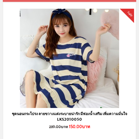
sale
ชุดนอนกระโปรง ลายขวางแต่งระบายน่ารัก มีฟองน้ำเสริม เพิ่มความมั่นใจ
LKS2010050
150.00บาท
239.00บาท