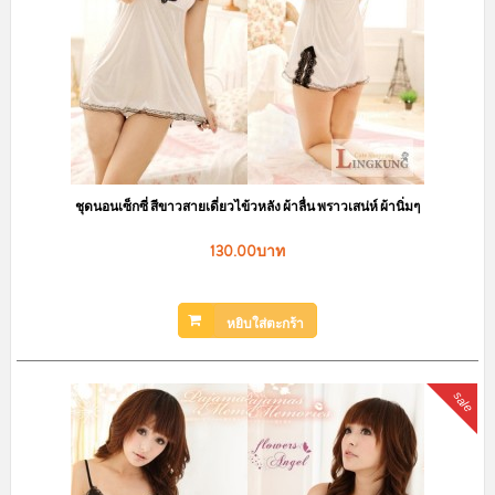
ชุดนอนเซ็กซี่ สีขาวสายเดี่ยวไข้วหลัง ผ้าลื่น พราวเสน่ห์ ผ้านิ่มๆ
130.00บาท
หยิบใส่ตะกร้า
sale