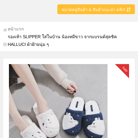
หมวดหมู่สินค้า & สินค้าแนะนำ คลิก!
หน้าแรก
รองเท้า SLIPPER ใส่ในบ้าน น้องหมีขาว จากแบรนด์สุดชิค
HALLUCI ผ้าฝ้ายนุ่ม ๆ
sale