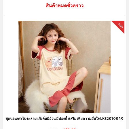
สินค้าหมดชั่วคราว
sale
ชุดนอนกระโปรง ลายแก๊งค์หมีอ้วน มีฟองน้ำเสริม เพิ่มความมั่นใจ LKS2010049