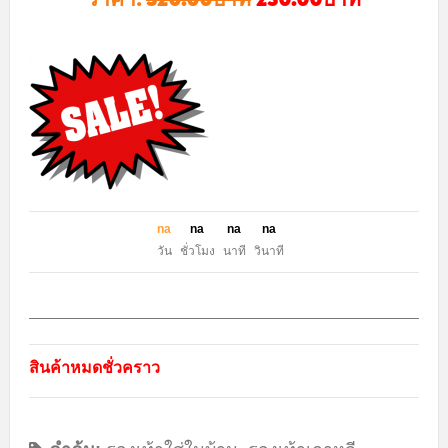
n
a
n
a
n
a
n
a
วัน
ชั่วโมง
นาที
วินาที
สินค้าหมดชั่วคราว