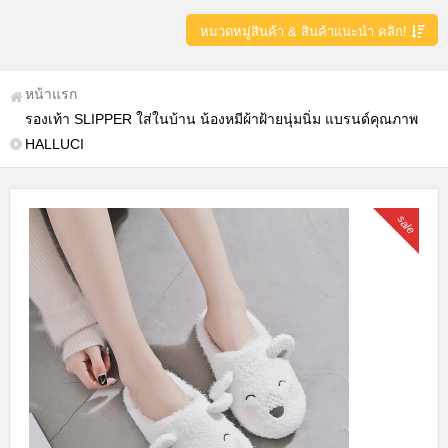
หมวดหมู่สินค้า & สินค้าแนะนำ คลิก!
หน้าแรก
รองเท้า SLIPPER ใส่ในบ้าน น้องหมีผ้าฝ้ายนุ่มนิ่ม แบรนด์คุณภาพ
HALLUCI
sale