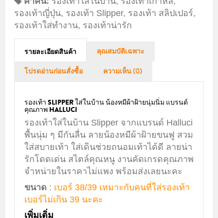
คำค้น:
รองเท้าใส่ในบ้าน
,
รองเท้าเกาหลี
,
รองเท้าญี่ปุ่น
,
รองเท้า Slipper
,
รองเท้า สลิปเปอร์
,
รองเท้าใส่ทำงาน
,
รองเท้าน่ารัก
คุณสมบัติเฉพาะ
รายละเอียดสินค้า
โปรดอ่านก่อนสั่งซื้อ
ความเห็น (0)
รองเท้า SLIPPER ใส่ในบ้าน น้องหมีผ้าฝ้ายนุ่มนิ่ม แบรนด์
คุณภาพ HALLUCI
รองเท้าใส่ในบ้าน Slipper จากแบรนด์ Halluci
พื้นนุ่ม ๆ มีกันลื่น ลายน้องหมีผ้าฝ้ายขนฟู สวม
ใส่สบายเท้า ใส่เดินช่วยถนอมเท้าได้ดี ลายน่า
รักโดดเด่น สไตล์คุณหนู งานคัดเกรดคุณภาพ
จำหน่ายในราคาไม่แพง พร้อมส่งเลยนะคะ
ขนาด
:
เบอร์ 38/39 เหมาะกับคนที่ใส่รองเท้า
เบอร์ไม่เกิน 39 นะคะ
เพิ่มเติ่ม