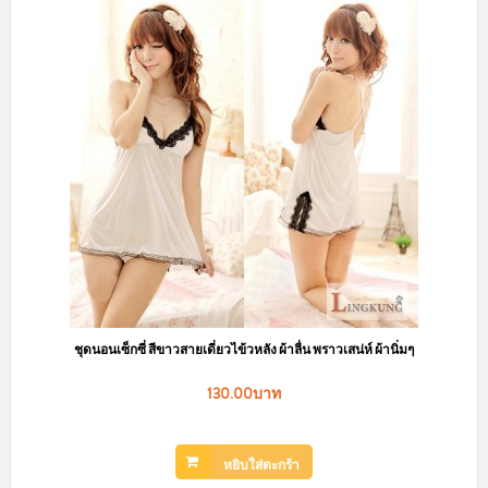
ชุดนอนเซ็กซี่ สีขาวสายเดี่ยวไข้วหลัง ผ้าลื่น พราวเสน่ห์ ผ้านิ่มๆ
130.00บาท
หยิบใส่ตะกร้า