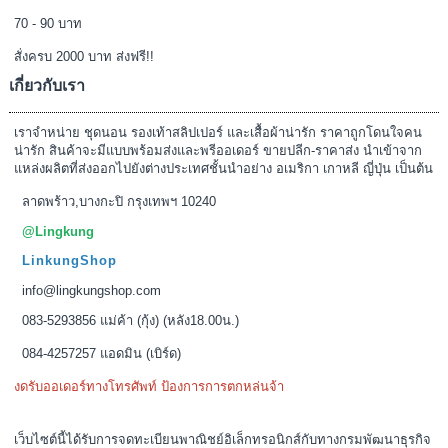
70 - 90 บาท
สั่งครบ 2000 บาท ส่งฟรี!!
เกี่ยวกับเรา
เราจำหน่าย ชุดนอน รองเท้าสลิปเปอร์ และเสื้อผ้าน่ารัก ราคาถูกโดนใจคน
น่ารัก สินค้าจะมีแบบพร้อมส่งและพรีออเดอร์ ขายปลีก-ราคาส่ง นำเข้าจาก
แหล่งผลิตที่ส่งออกไปยังต่างประเทศชั้นนำอย่าง อเมริกา เกาหลี ญี่ปุ่น เป็นต้น
ลาดพร้าว,บางกะปิ กรุงเทพฯ 10240
@Lingkung
LinkungShop
info@lingkungshop.com
083-5293856 แม่ค้า (กุ้ง) (หลัง18.00น.)
084-4257257 แอดมิน (เบิร์ด)
งดรับออเดอร์ทางโทรศัพท์ ป้องการการตกหล่นจ้า
เว็บไซต์นี้ได้รับการจดทะเบียนพาณิชย์อิเล็กทรอนิกส์กับทางกรมพัฒนาธุรกิจ