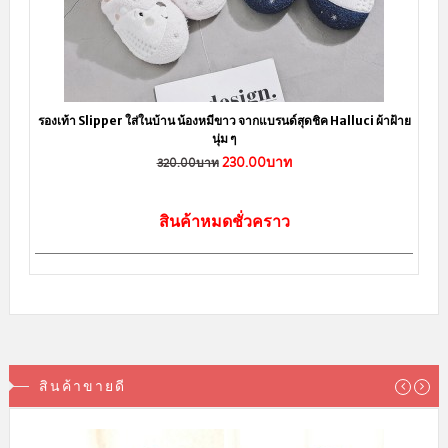
รองเท้า Slipper ใส่ในบ้าน น้องหมีขาว จากแบรนด์สุดชิค Halluci ผ้าฝ้าย
นุ่ม ๆ
230.00บาท
320.00บาท
สินค้าหมดชั่วคราว
สินค้าขายดี