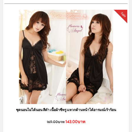
sale
ชุดนอนไม่ได้นอน สีดำ เนื้อผ้าซีทรู แหวกด้านหน้าได้อารมณ์เร้าร้อน
143.00บาท
169.00บาท