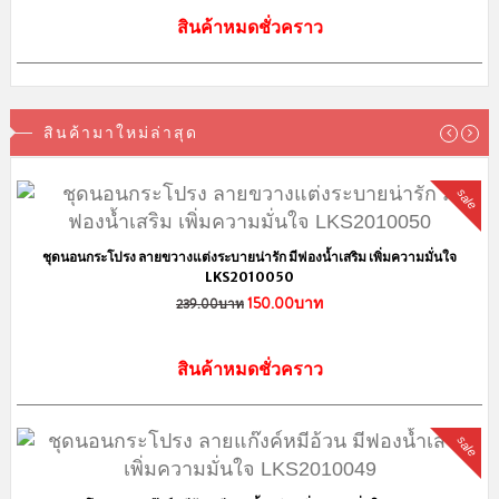
สินค้าหมดชั่วคราว
สินค้ามาใหม่ล่าสุด
sale
ชุดนอนกระโปรง ลายขวางแต่งระบายน่ารัก มีฟองน้ำเสริม เพิ่มความมั่นใจ
LKS2010050
150.00บาท
239.00บาท
สินค้าหมดชั่วคราว
sale