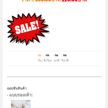
n
a
n
a
n
a
n
a
วัน
ชั่วโมง
นาที
วินาที
ออปชั่นสินค้า
แบบรองเท้า:
*