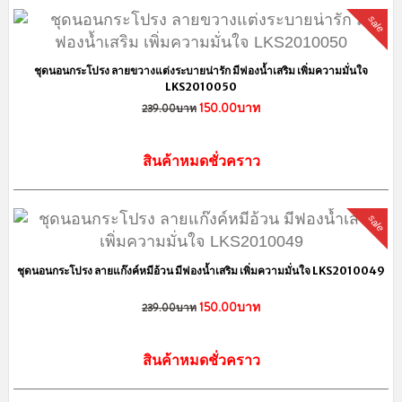
เกี่ยวกับเรา
เราจำหน่าย ชุดนอน รองเท้าสลิปเปอร์ และเสื้อผ้าน่ารัก ราคาถูกโดนใจคน
น่ารัก สินค้าจะมีแบบพร้อมส่งและพรีออเดอร์ ขายปลีก-ราคาส่ง นำเข้าจาก
แหล่งผลิตที่ส่งออกไปยังต่างประเทศชั้นนำอย่าง อเมริกา เกาหลี ญี่ปุ่น เป็นต้น
ลาดพร้าว,บางกะปิ กรุงเทพฯ 10240
@Lingkung
LinkungShop
info@lingkungshop.com
083-5293856 แม่ค้า (กุ้ง) (หลัง18.00น.)
084-4257257 แอดมิน (เบิร์ด)
งดรับออเดอร์ทางโทรศัพท์ ป้องการการตกหล่นจ้า
เว็บไซต์นี้ได้รับการจดทะเบียนพาณิชย์อิเล็กทรอนิกส์กับทางกรมพัฒนาธุรกิจ
การค้า กระทรวงพาณิชย์