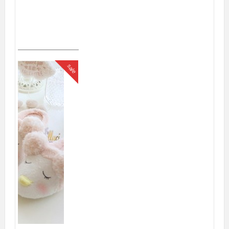
ชุดนอนเซ็กซี่ สีขาวสายเดี่ยวไข้วหลัง ผ้าลื่น พราวเสน่ห์ ผ้านิ่มๆ
130.00บาท
หยิบใส่ตะกร้า
sale
ชุดนอนไม่ได้นอน สีดำ เนื้อผ้าซีทรู แหวกด้านหน้าได้อารมณ์เร้าร้อน
143.00บาท
169.00บาท
สินค้าหมดชั่วคราว