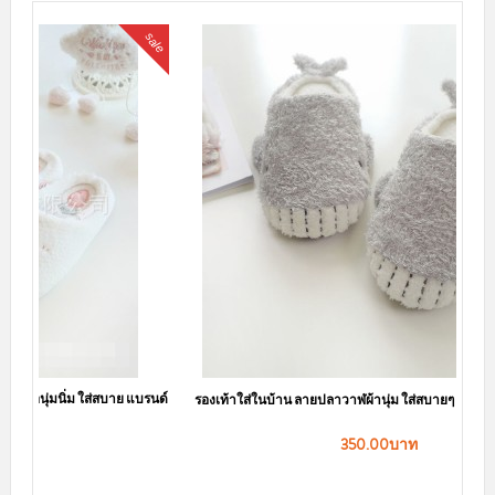
รองเท้าใส่ในบ้าน ลายปลาวาฬผ้านุ่ม ใส่สบายๆ พื้นยางบุผ้ามีกันลื่น
350.00บาท