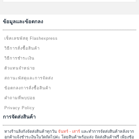
แผนผังเว็บไซต์
ประวัติสั่งซื้อ
คืนสินค้า
บัญชี
ติดต่อเรา
บัตรส่วนลด
โปรโมชั่น
แจ้งการชำระเงิน
ระบบร้านค้าออนไลน์
LingkungShop
© 2026 |
Google+
. Powered
by
Jubpas
All reversed.
หน้าร้าน