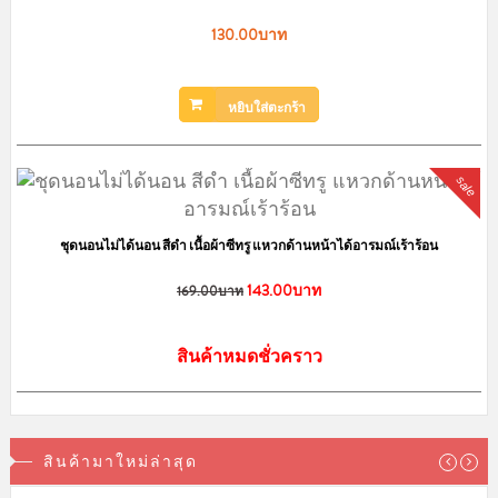
การจัดส่งสินค้า
ทางร้านลิงกังจัดส่งสินค้าทุกวัน
จันทร์ - เสาร์
และทำการจัดส่งสินค้าหลังจาก
ลูกค้าแจ้งชำระเงินในวัดถัดไปค่ะ โดยสินค้าพร้อมส่ง จัดส่งสินค้าฟรี เพียงช้อ
ปออนไลน์ เริ่มต้นเพียง 199 บาท
ค่าจัดส่งมาตราฐาน
Flash Express / ปณท. / JetExpress / อื่นๆ
ค่าจัดส่ง 40 บาท
(ค่าจัดส่งคิดราคาเดียว กี่ชิ้นก็ได้ ไม่มีบวกเพิ่มค่ะ)
โปรโมชั่นยอดครบ 200 บาท จัดส่งฟรี
ค่าจัดส่ง Kerry Express
60 บาท พื้นที่ห่างไกล +30 บาท
เก็บเงินปลายทาง +40 บาท
ค่าจัดส่ง Kerry SameDay (เฉพาะ กทม.)
70 - 90 บาท
สั่งครบ 2000 บาท ส่งฟรี!!