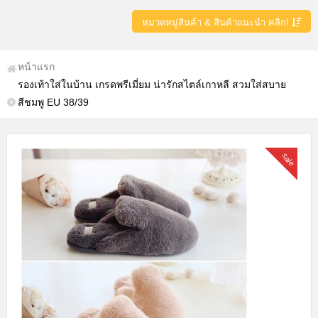
หมวดหมู่สินค้า & สินค้าแนะนำ คลิก!
หน้าแรก
รองเท้าใส่ในบ้าน เกรดพรีเมี่ยม น่ารักสไตล์เกาหลี สวมใส่สบาย
สีชมพู EU 38/39
sale