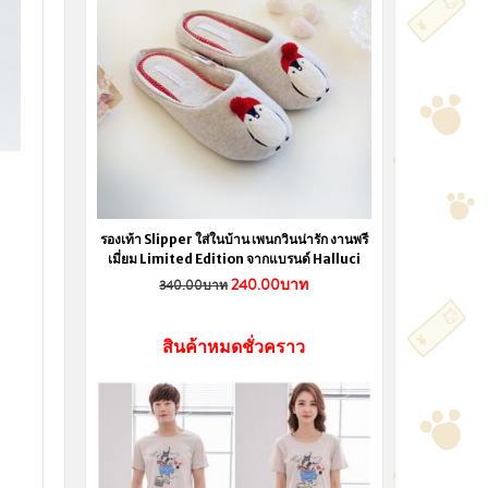
รองเท้า Slipper ใส่ในบ้าน เพนกวินน่ารัก งานพรี
เมี่ยม Limited Edition จากแบรนด์ Halluci
240.00บาท
340.00บาท
สินค้าหมดชั่วคราว