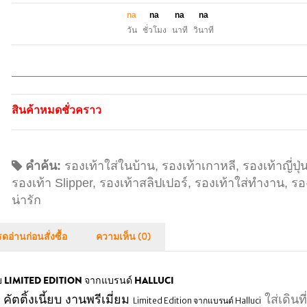
n
a
n
a
n
a
n
a
วัน
ชั่วโมง
นาที
วินาที
สินค้าหมดชั่วคราว
คำค้น:
รองเท้าใส่ในบ้าน
,
รองเท้าเกาหลี
,
รองเท้าญี่ปุ่
รองเท้า Slipper
,
รองเท้าสลิปเปอร์
,
รองเท้าใส่ทำงาน
,
รอ
น่ารัก
ดอ่านก่อนสั่งซื้อ
ความเห็น (0)
เนี้ยบ LIMITED EDITION จากแบรนด์ HALLUCI
 คัตติ้งเนี้ยบ งานพรีเมี่ยม
ใส่เดินที่
Limited Edition จากแบรนด์ Halluci