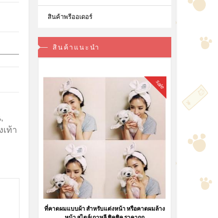
สินค้าพรีออเดอร์
สินค้าแนะนำ
sale
น
,
งเท้า
ที่คาดผมแบบผ้า สำหรับแต่งหน้า หรือคาดผมล้าง
หน้า สไตล์เกาหลี ชิคชิค ราคาถูก