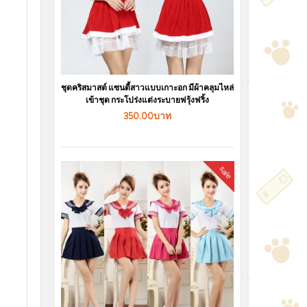
ชุดคริสมาสต์ แซนตี้สาวแบบเกาะอก มีผ้าคลุมไหล่
เข้าชุด กระโปร่งแต่งระบายฟรุ้งฟริ้ง
350.00บาท
sale