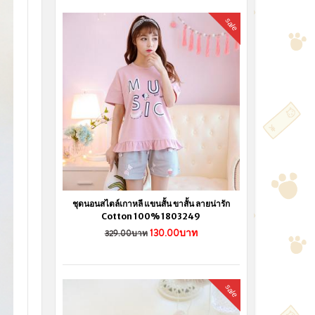
sale
ชุดนอนสไตล์เกาหลี แขนสั้น ขาสั้น ลายน่ารัก
Cotton 100% 1803249
130.00บาท
329.00บาท
sale