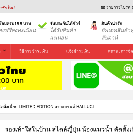
.
รายการโปรด (
ชิกใหม่
ช้อปครบ 199 บาท
รับประกันได้ชัวร์
สินค้าน่ารัก
ส่งฟรีลงทะเบียน
ได้รับสินค้า
อัพเดทสินค้าท
แน่นอน
สัปดาห์
อ
วิธีการชำระเงิน
แจ้งชำระเงิน
สถานะการจัด
ำ คัตติ้งเนี้ยบ LIMITED EDITION จากแบรนด์ HALLUCI
รองเท้าใส่ในบ้าน สไตล์ญี่ปุ่น น้องแมวน้ำ คัตติ้งเน