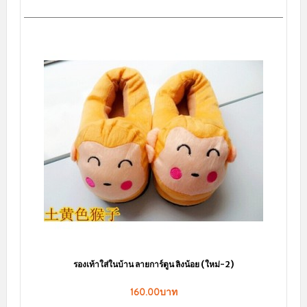
ชุดนอนเซ็กซี่ สีขาวสายเดี่ยวไข้วหลัง ผ้าลื่น พราวเสน่ห์ ผ้านิ่มๆ
130.00บาท
หยิบใส่ตะกร้า
sale