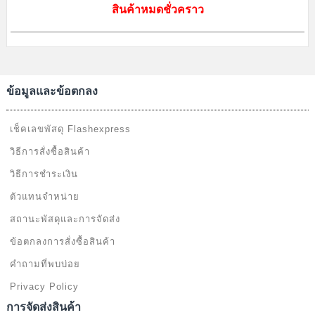
ลาดพร้าว,บางกะปิ กรุงเทพฯ 10240
@Lingkung
LinkungShop
info@lingkungshop.com
083-5293856 แม่ค้า (กุ้ง) (หลัง18.00น.)
084-4257257 แอดมิน (เบิร์ด)
งดรับออเดอร์ทางโทรศัพท์ ป้องการการตกหล่นจ้า
เว็บไซต์นี้ได้รับการจดทะเบียนพาณิชย์อิเล็กทรอนิกส์กับทางกรมพัฒนาธุรกิจ
การค้า กระทรวงพาณิชย์
แผนผังเว็บไซต์