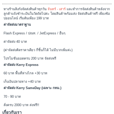
ประวัติสั่งซื้อ
คืนสินค้า
บัญชี
ติดต่อเรา
บัตรส่วนลด
โปรโมชั่น
แจ้งการชำระเงิน
ระบบร้านค้าออนไลน์
LingkungShop
© 2026 |
Google+
. Powered
by
Jubpas
All reversed.
หน้าร้าน