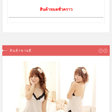
ชุดนอนไม่ได้นอน สีดำ เนื้อผ้าซีทรู แหวกด้านหน้าได้อารมณ์เร้าร้อน
143.00บาท
169.00บาท
สินค้าหมดชั่วคราว
สินค้ามาใหม่ล่าสุด
sale