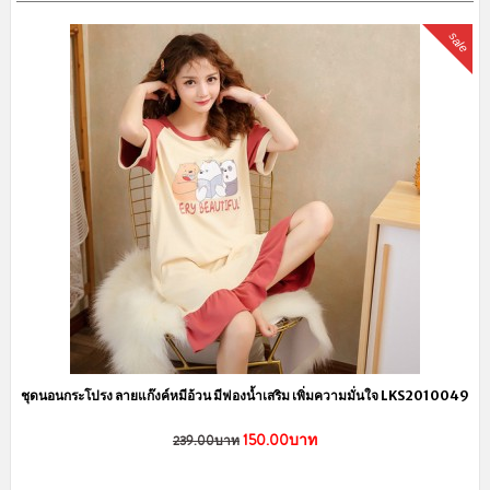
ค่าจัดส่งมาตราฐาน
Flash Express / ปณท. / JetExpress / อื่นๆ
ค่าจัดส่ง 40 บาท
(ค่าจัดส่งคิดราคาเดียว กี่ชิ้นก็ได้ ไม่มีบวกเพิ่มค่ะ)
โปรโมชั่นยอดครบ 200 บาท จัดส่งฟรี
ค่าจัดส่ง Kerry Express
60 บาท พื้นที่ห่างไกล +30 บาท
เก็บเงินปลายทาง +40 บาท
ค่าจัดส่ง Kerry SameDay (เฉพาะ กทม.)
70 - 90 บาท
สั่งครบ 2000 บาท ส่งฟรี!!
เกี่ยวกับเรา
เราจำหน่าย ชุดนอน รองเท้าสลิปเปอร์ และเสื้อผ้าน่ารัก ราคาถูกโดนใจคน
น่ารัก สินค้าจะมีแบบพร้อมส่งและพรีออเดอร์ ขายปลีก-ราคาส่ง นำเข้าจาก
แหล่งผลิตที่ส่งออกไปยังต่างประเทศชั้นนำอย่าง อเมริกา เกาหลี ญี่ปุ่น เป็นต้น