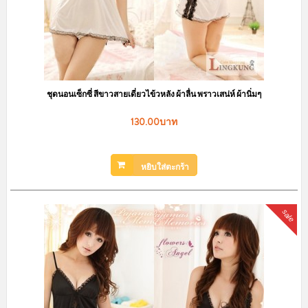
ชุดนอนกระโปรง ลายขวางแต่งระบายน่ารัก มีฟองน้ำเสริม เพิ่มความมั่นใจ
LKS2010050
150.00บาท
239.00บาท
สินค้าหมดชั่วคราว
sale