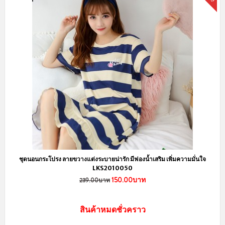
ข้อมูลและข้อตกลง
เช็คเลขพัสดุ Flashexpress
วิธีการสั่งซื้อสินค้า
วิธีการชำระเงิน
ตัวแทนจำหน่าย
สถานะพัสดุและการจัดส่ง
ข้อตกลงการสั่งซื้อสินค้า
คำถามที่พบบ่อย
Privacy Policy
การจัดส่งสินค้า
ทางร้านลิงกังจัดส่งสินค้าทุกวัน
จันทร์ - เสาร์
และทำการจัดส่งสินค้าหลังจาก
ลูกค้าแจ้งชำระเงินในวัดถัดไปค่ะ โดยสินค้าพร้อมส่ง จัดส่งสินค้าฟรี เพียงช้อ
ปออนไลน์ เริ่มต้นเพียง 199 บาท