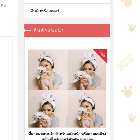
้อง
สินค้าพรีออเดอร์
สินค้าแนะนำ
sale
ที่คาดผมแบบผ้า สำหรับแต่งหน้า หรือคาดผมล้าง
หน้า สไตล์เกาหลี ชิคชิค ราคาถูก