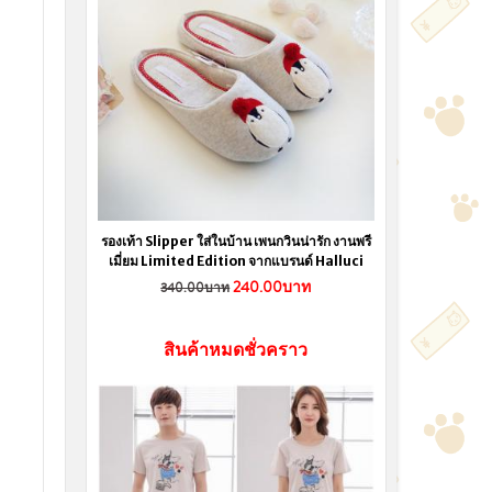
รองเท้า Slipper ใส่ในบ้าน เพนกวินน่ารัก งานพรี
เมี่ยม Limited Edition จากแบรนด์ Halluci
240.00บาท
340.00บาท
สินค้าหมดชั่วคราว