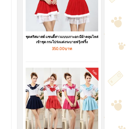
ชุดคริสมาสต์ แซนตี้สาวแบบเกาะอก มีผ้าคลุมไหล่
เข้าชุด กระโปร่งแต่งระบายฟรุ้งฟริ้ง
350.00บาท
sale