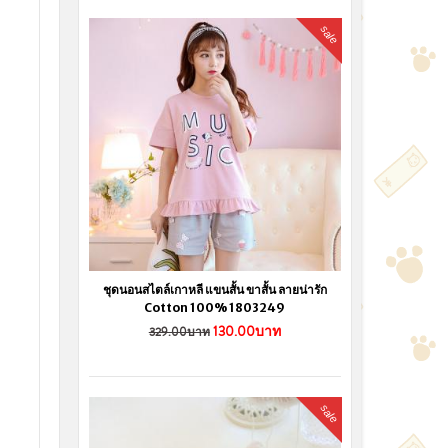
sale
ชุดนอนสไตล์เกาหลี แขนสั้น ขาสั้น ลายน่ารัก
Cotton 100% 1803249
130.00บาท
329.00บาท
sale