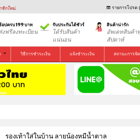
.
รายการโปรด (
ชิกใหม่
ช้อปครบ 199 บาท
รับประกันได้ชัวร์
สินค้าน่ารัก
ส่งฟรีลงทะเบียน
ได้รับสินค้า
อัพเดทสินค้าท
แน่นอน
สัปดาห์
อ
วิธีการชำระเงิน
แจ้งชำระเงิน
สถานะการจัด
รองเท้าใส่ในบ้าน ลายน้องหมีน้ำตาล