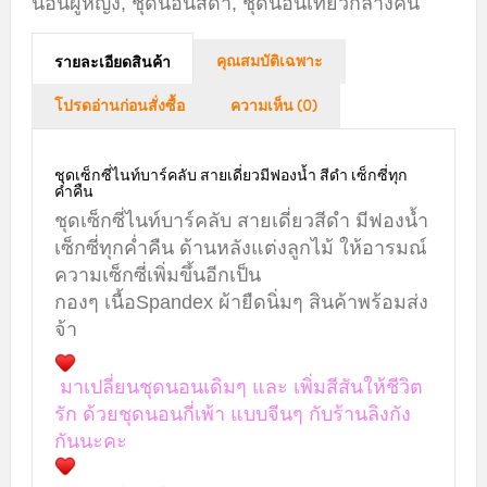
นอนผู้หญิง
,
ชุดนอนสีดำ
,
ชุดนอนเที่ยวกลางคืน
คุณสมบัติเฉพาะ
รายละเอียดสินค้า
โปรดอ่านก่อนสั่งซื้อ
ความเห็น (0)
ชุดเซ็กซี่ไนท์บาร์คลับ สายเดี่ยวมีฟองน้ำ สีดำ เซ็กซี่ทุก
ค่ำคืน
ชุดเซ็กซี่ไนท์บาร์คลับ สายเดี่ยวสีดำ มีฟองน้ำ
เซ็กซี่ทุกค่ำคืน ด้านหลังแต่งลูกไม้ ให้อารมณ์
ความเซ็กซี่เพิ่มขึ้นอีกเป็น
กองๆ เนื้อSpandex ผ้ายืดนิ่มๆ สินค้าพร้อมส่ง
จ้า
มาเปลี่ยนชุดนอนเดิมๆ และ เพิ่มสีสันให้ชีวิต
รัก ด้วยชุดนอนกี่เพ้า แบบจีนๆ กับร้านลิงกัง
กันนะคะ