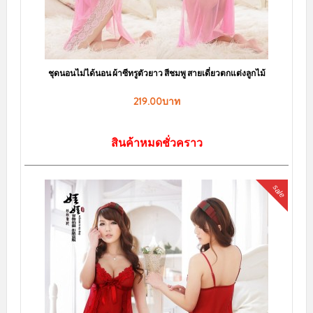
ชุดคอสเพลย์ พยาบาลเซ็กซี่จับใจ แฟนหนุ่มต้องหลง อย่างแน่นอน
170.00บาท
219.00บาท
หยิบใส่ตะกร้า
sale