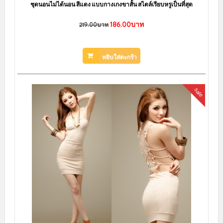
ชุดเซ็กซี่ Sexy สไตล์เดรสตัวยาว ดีไซส์โชว์หลัง เพิ่มเสน่ห์อย่างลงตัว
160.00บาท
219.00บาท
หยิบใส่ตะกร้า
sale