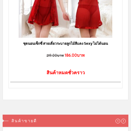
ชุดคอสเพลย์ พยาบาล สีดำ เซ็กซี่จับใจในทุกค่ำคืน
170.00บาท
219.00บาท
หยิบใส่ตะกร้า
สินค้าขายดี