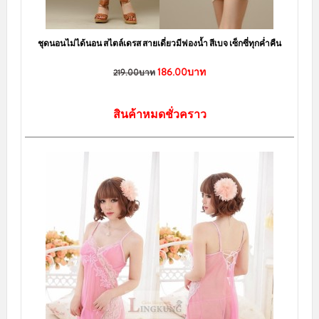
ชุดนอนสายเดี่ยว ซีทรู พร้อมกางเกงขาสั้น เซ็กซี่แบบน่ารัก
186.00บาท
219.00บาท
หยิบใส่ตะกร้า
sale