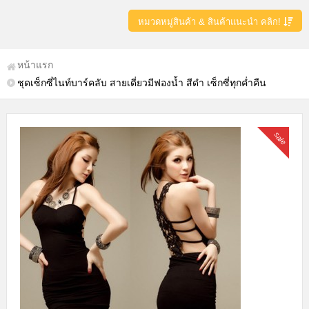
หมวดหมู่สินค้า & สินค้าแนะนำ คลิก!
หน้าแรก
ชุดเซ็กซี่ไนท์บาร์คลับ สายเดี่ยวมีฟองน้ำ สีดำ เซ็กซี่ทุกค่ำคืน
sale