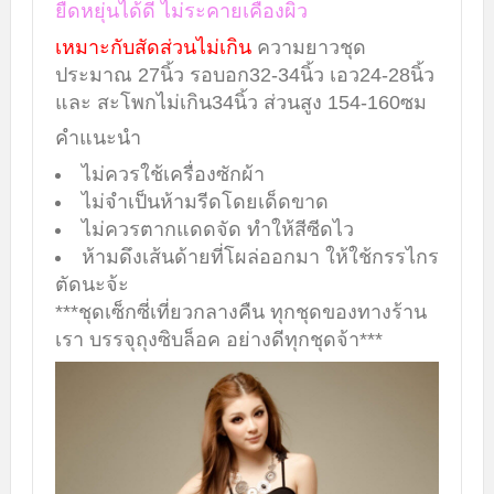
ยืดหยุ่นได้ดี ไม่ระคายเคืองผิว
เหมาะกับสัดส่วนไม่เกิน
ความยาวชุด
ประมาณ 27นิ้ว รอบอก32-34นิ้ว เอว24-28นิ้ว
และ สะโพกไม่เกิน34นิ้ว ส่วนสูง 154-160ซม
คำแนะนำ
ไม่ควรใช้เครื่องซักผ้า
ไม่จำเป็นห้ามรีดโดยเด็ดขาด
ไม่ควรตากแดดจัด ทำให้สีซีดไว
ห้ามดึงเส้นด้ายที่โผล่ออกมา ให้ใช้กรรไกร
ตัดนะจ้ะ
***ชุดเซ็กซี่เที่ยวกลางคืน ทุกชุดของทางร้าน
เรา บรรจุถุงซิบล็อค อย่างดีทุกชุดจ้า***