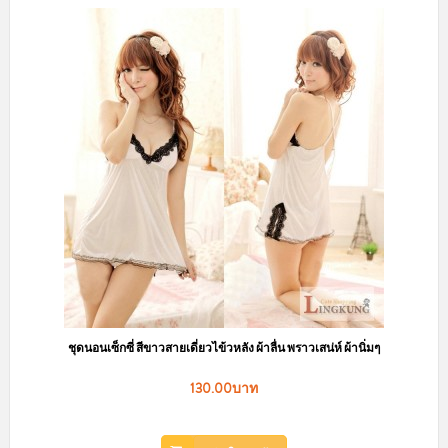
ชุดนอนเซ็กซี่ สีขาวสายเดี่ยวไข้วหลัง ผ้าลื่น พราวเสน่ห์ ผ้านิ่มๆ
130.00บาท