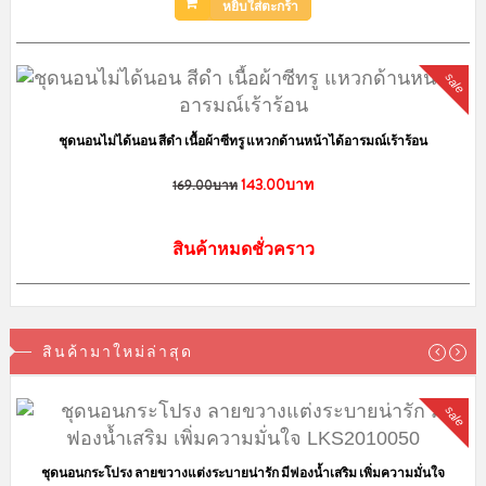
หยิบใส่ตะกร้า
sale
ชุดนอนไม่ได้นอน สีดำ เนื้อผ้าซีทรู แหวกด้านหน้าได้อารมณ์เร้าร้อน
143.00บาท
169.00บาท
สินค้าหมดชั่วคราว
สินค้ามาใหม่ล่าสุด
sale