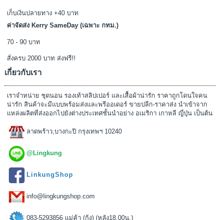
เก็บเงินปลายทาง +40 บาท
ค่าจัดส่ง Kerry SameDay (เฉพาะ กทม.)
70 - 90 บาท
สั่งครบ 2000 บาท ส่งฟรี!!
เกี่ยวกับเรา
เราจำหน่าย ชุดนอน รองเท้าสลิปเปอร์ และเสื้อผ้าน่ารัก ราคาถูกโดนใจคน
น่ารัก สินค้าจะมีแบบพร้อมส่งและพรีออเดอร์ ขายปลีก-ราคาส่ง นำเข้าจาก
แหล่งผลิตที่ส่งออกไปยังต่างประเทศชั้นนำอย่าง อเมริกา เกาหลี ญี่ปุ่น เป็นต้น
ลาดพร้าว,บางกะปิ กรุงเทพฯ 10240
@Lingkung
LinkungShop
info@lingkungshop.com
083-5293856 แม่ค้า (กุ้ง) (หลัง18.00น.)