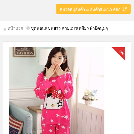
หมวดหมู่สินค้า & สินค้าแนะนำ คลิก!
หน้าแรก
ชุดนอนแขนยาว ลายแมวเหมียว ผ้ายืดนุ่มๆ
sale