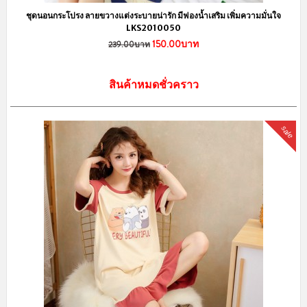
ชุดนอนกระโปรง ลายขวางแต่งระบายน่ารัก มีฟองน้ำเสริม เพิ่มความมั่นใจ
LKS2010050
150.00บาท
239.00บาท
สินค้าหมดชั่วคราว
sale