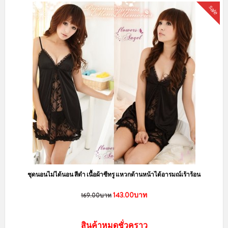
sale
ชุดนอนไม่ได้นอน สีดำ เนื้อผ้าซีทรู แหวกด้านหน้าได้อารมณ์เร้าร้อน
143.00บาท
169.00บาท
สินค้าหมดชั่วคราว