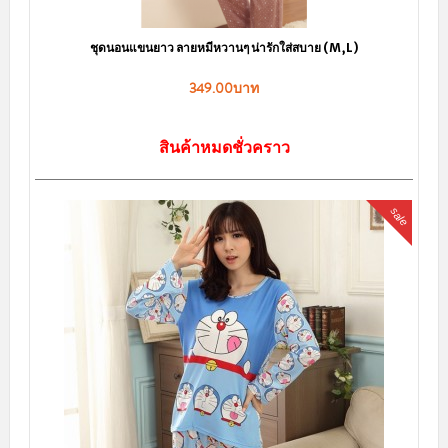
ชุดนอนแขนยาว ลายหมีหวานๆ น่ารักใส่สบาย (M,L)
349.00บาท
สินค้าหมดชั่วคราว
sale