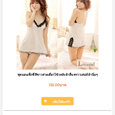
ชุดนอนเซ็กซี่ สีขาวสายเดี่ยวไข้วหลัง ผ้าลื่น พราวเสน่ห์ ผ้านิ่มๆ
130.00บาท
หยิบใส่ตะกร้า