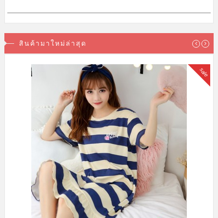
สินค้ามาใหม่ล่าสุด
sale