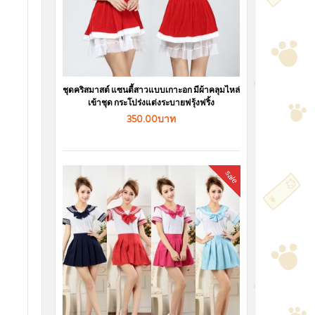
ชุดคริสมาสต์ แซนตี้สาวแบบเกาะอก มีผ้าคลุมไหล่
เข้าชุด กระโปร่งแต่งระบายฟรุ้งฟริ้ง
350.00บาท
sale