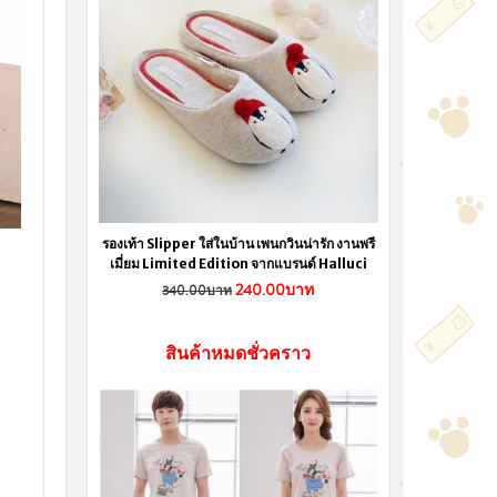
รองเท้า Slipper ใส่ในบ้าน เพนกวินน่ารัก งานพรี
เมี่ยม Limited Edition จากแบรนด์ Halluci
240.00บาท
340.00บาท
สินค้าหมดชั่วคราว