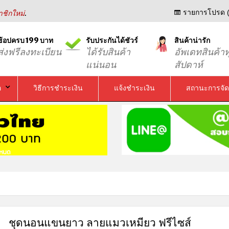
.
รายการโปรด (
ชิกใหม่
ช้อปครบ 199 บาท
รับประกันได้ชัวร์
สินค้าน่ารัก
ส่งฟรีลงทะเบียน
ได้รับสินค้า
อัพเดทสินค้าท
แน่นอน
สัปดาห์
อ
วิธีการชำระเงิน
แจ้งชำระเงิน
สถานะการจัด
ชุดนอนแขนยาว ลายแมวเหมียว ฟรีไซส์