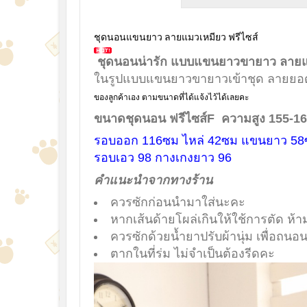
ชุดนอนแขนยาว ลายแมวเหมียว ฟรีไซส์
ชุดนอนน่ารัก แบบแขนยาวขายาว ลายแมวเ
ในรูปแบบแขนยาวขายาวเข้าชุด ลายยอ
ของลูกค้าเอง ตามขนาดที่ได้แจ้งไว้ได้เลยคะ
ขนาดชุดนอน ฟรีไซส์F ความสูง 155-1
รอบออก 116ซม ไหล่ 42ซม แขนยาว 58
รอบเอว 98 กางเกงยาว 96
คำแนะนำจากทางร้าน
ควรซักก่อนนำมาใส่นะคะ
หากเส้นด้ายโผล่เกินให้ใช้การตัด ห้
ควรซักด้วยน้ำยาปรับผ้านุ่ม เพื่อถนอนเ
ตากในที่ร่ม ไม่จำเป็นต้องรีดคะ