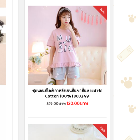
sale
ชุดนอนสไตล์เกาหลี แขนสั้น ขาสั้น ลายน่ารัก
Cotton 100% 1803249
130.00บาท
329.00บาท
sale