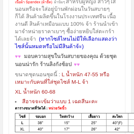
สำหรับผู้หญิง สาวๆใส่
เนื้อ
ผ้า Spandex (ผ้ายืด
)
ผ้านิ่มๆ
นอนหรือจะใส่อยู่บ้านพักผ่อนในวันสบายๆ
ก็ได้ สินค้าผลิตขึ้นในโรงงานประเทศจีน เนื้อ
งานดี สินค้าเหมือนแบบ 100% จ้า ร้านนำเข้า
มาจำหน่ายราคาเบาๆ ซื้อง่ายหยิบใส่ตะกร้า
ได้เลยจ้า
(หากไซส์ไหนไม่มีให้เลือกแสดงว่า
ไซส์นั้นหมดหรือไม่มีสินค้าจ้ะ)
มอบความสุขในวันสบายของคุณ ด้วยชุด
♥♥
นอนน่ารัก ร้านลิงกังช้อป
♥♥
ขนาดชุดนอนชุดนี้ :
L น้ำหนัก 47-55 หรือ
เหมาะกับคนที่ใส่ชุดไซส์ M-L จ้า
XL น้ำหนัก 60-68
สีอาจจะเข้มว่าแบบ 1 เฉดสีนะคะ
ตารางขนาดที่วัดได้ :
หน่วยวัดนิ้ว
ไซส์
รอบอก
ใหล่กว้าง
เสื้อยาว
สะโพก
L
38"
15"
25"
40"(F)
XL
40"
17"
26"
42"