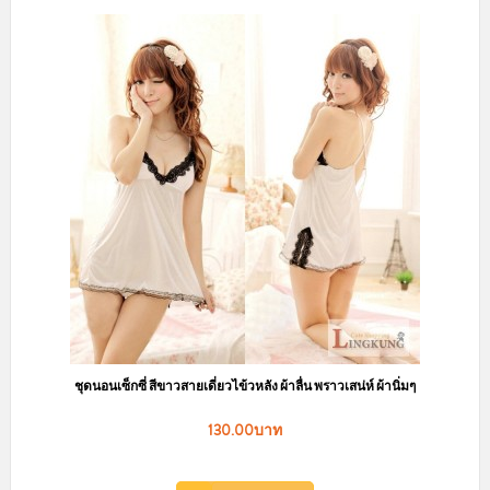
ตัวแทนจำหน่าย
สถานะพัสดุและการจัดส่ง
ข้อตกลงการสั่งซื้อสินค้า
คำถามที่พบบ่อย
Privacy Policy
การจัดส่งสินค้า
ทางร้านลิงกังจัดส่งสินค้าทุกวัน
จันทร์ - เสาร์
และทำการจัดส่งสินค้าหลังจาก
ลูกค้าแจ้งชำระเงินในวัดถัดไปค่ะ โดยสินค้าพร้อมส่ง จัดส่งสินค้าฟรี เพียงช้อ
ปออนไลน์ เริ่มต้นเพียง 199 บาท
ค่าจัดส่งมาตราฐาน
Flash Express / ปณท. / JetExpress / อื่นๆ
ค่าจัดส่ง 40 บาท
(ค่าจัดส่งคิดราคาเดียว กี่ชิ้นก็ได้ ไม่มีบวกเพิ่มค่ะ)
โปรโมชั่นยอดครบ 200 บาท จัดส่งฟรี
ค่าจัดส่ง Kerry Express