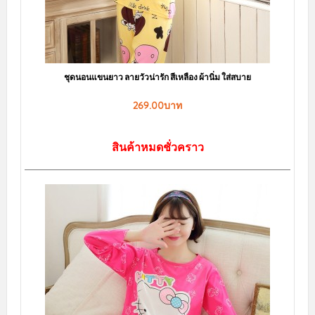
ชุดนอนไม่ได้นอน สีดำ เนื้อผ้าซีทรู แหวกด้านหน้าได้อารมณ์เร้าร้อน
143.00บาท
169.00บาท
สินค้าหมดชั่วคราว
สินค้ามาใหม่ล่าสุด
sale
ชุดนอนกระโปรง ลายขวางแต่งระบายน่ารัก มีฟองน้ำเสริม เพิ่มความมั่นใจ
LKS2010050
150.00บาท
239.00บาท
สินค้าหมดชั่วคราว