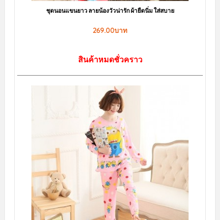
ชุดนอนน่ารัก แขนยาวลายการ์ตูน สปองบ๊อบ ผ้านิ่มใส่นอนสบาย ฟรีไซส์
269.00บาท
สินค้าหมดชั่วคราว
สินค้าขายดี