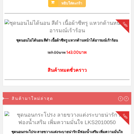
60 บาท พื้นที่ห่างไกล +30 บาท
เก็บเงินปลายทาง +40 บาท
ค่าจัดส่ง Kerry SameDay (เฉพาะ กทม.)
70 - 90 บาท
สั่งครบ 2000 บาท ส่งฟรี!!
เกี่ยวกับเรา
เราจำหน่าย ชุดนอน รองเท้าสลิปเปอร์ และเสื้อผ้าน่ารัก ราคาถูกโดนใจคน
น่ารัก สินค้าจะมีแบบพร้อมส่งและพรีออเดอร์ ขายปลีก-ราคาส่ง นำเข้าจาก
แหล่งผลิตที่ส่งออกไปยังต่างประเทศชั้นนำอย่าง อเมริกา เกาหลี ญี่ปุ่น เป็นต้น
ลาดพร้าว,บางกะปิ กรุงเทพฯ 10240
@Lingkung
LinkungShop
info@lingkungshop.com
083-5293856 แม่ค้า (กุ้ง) (หลัง18.00น.)
084-4257257 แอดมิน (เบิร์ด)