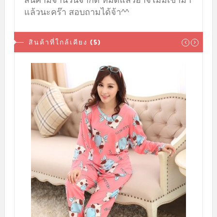
แล้วนะคร๊า สอบถามได้จ้า^^
สินค้าที่ใกล้เคียง (5)