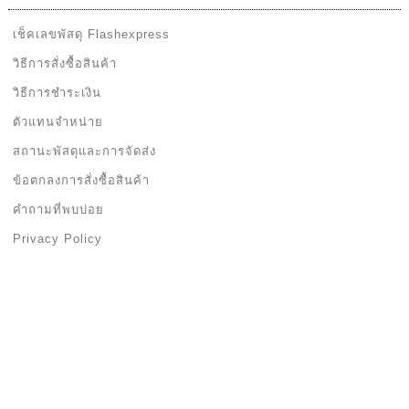
แจ้งการชำระเงิน
ระบบร้านค้าออนไลน์
LingkungShop
© 2026 |
Google+
. Powered
by
Jubpas
All reversed.
หน้าร้าน
สมาชิก
ตระกร้า
ชำระเงิน