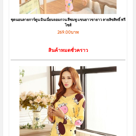
ชุดนอนเซ็กซี่ สีขาวสายเดี่ยวไข้วหลัง ผ้าลื่น พราวเสน่ห์ ผ้านิ่มๆ
130.00บาท
หยิบใส่ตะกร้า
sale