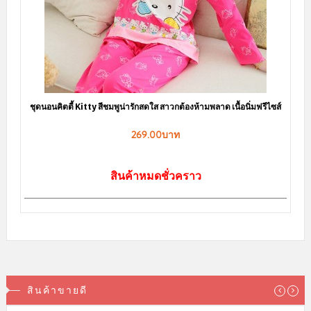
sale
ชุดนอนกระโปรง ลายแก๊งค์หมีอ้วน มีฟองน้ำเสริม เพิ่มความมั่นใจ LKS2010049
150.00บาท
239.00บาท
สินค้าหมดชั่วคราว
ข้อมูลและข้อตกลง
เช็คเลขพัสดุ Flashexpress
วิธีการสั่งซื้อสินค้า
วิธีการชำระเงิน