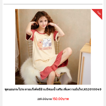
sale
ชุดนอนกระโปรง ลายแก๊งค์หมีอ้วน มีฟองน้ำเสริม เพิ่มความมั่นใจ LKS2010049
150.00บาท
239.00บาท