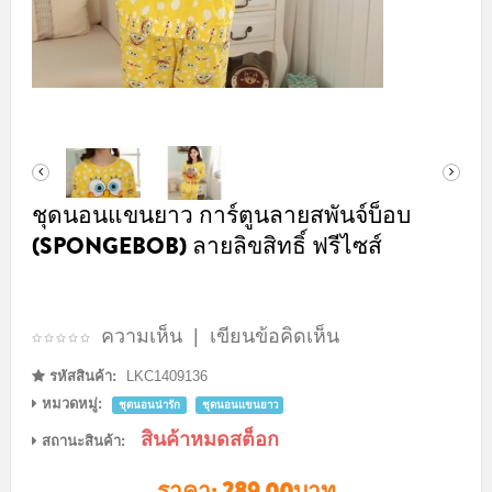
ชุดนอนแขนยาว การ์ตูนลายสพันจ์บ็อบ
(SPONGEBOB) ลายลิขสิทธิ์ ฟรีไซส์
ความเห็น
|
เขียนข้อคิดเห็น
รหัสสินค้า:
LKC1409136
หมวดหมู่:
ชุดนอนน่ารัก
ชุดนอนแขนยาว
สินค้าหมดสต็อก
สถานะสินค้า:
ราคา:
289.00บาท