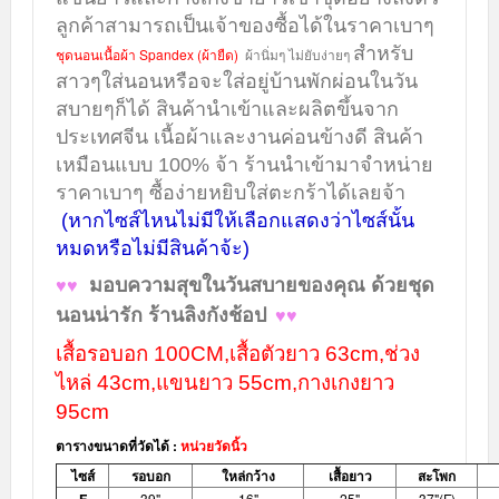
ลูกค้าสามารถเป็นเจ้าของซื้อได้ในราคาเบาๆ
สำหรับ
ชุดนอนเนื้อ
ผ้า Spandex (ผ้ายืด
)
ผ้านิ่มๆ ไม่ยับง่ายๆ
สาวๆใส่นอนหรือจะใส่อยู่บ้านพักผ่อนในวัน
สบายๆก็ได้ สินค้านำเข้าและผลิตขึ้นจาก
ประเทศจีน เนื้อผ้าและงานค่อนข้างดี สินค้า
เหมือนแบบ 100% จ้า ร้านนำเข้ามาจำหน่าย
ราคาเบาๆ ซื้อง่ายหยิบใส่ตะกร้าได้เลยจ้า
(หากไซส์ไหนไม่มีให้เลือกแสดงว่าไซส์นั้น
หมดหรือไม่มีสินค้าจ้ะ)
มอบความสุขในวันสบายของคุณ ด้วยชุด
♥♥
นอนน่ารัก ร้านลิงกังช้อป
♥♥
เสื้อรอบอก 100CM,เสื้อตัวยาว 63cm,ช่วง
ไหล่ 43cm,แขนยาว 55cm,กางเกงยาว
95cm
ตารางขนาดที่วัดได้ :
หน่วยวัดนิ้ว
ไซส์
รอบอก
ใหล่กว้าง
เสื้อยาว
สะโพก
39"
16"
25"
37"(F)