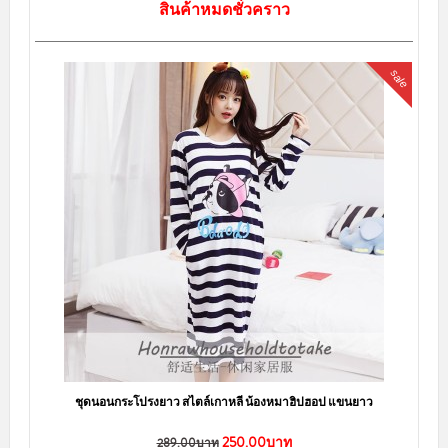
สินค้าหมดชั่วคราว
sale
ชุดนอนกระโปรงยาว สไตล์เกาหลี น้องหมาฮิปฮอป แขนยาว
250.00บาท
289.00บาท