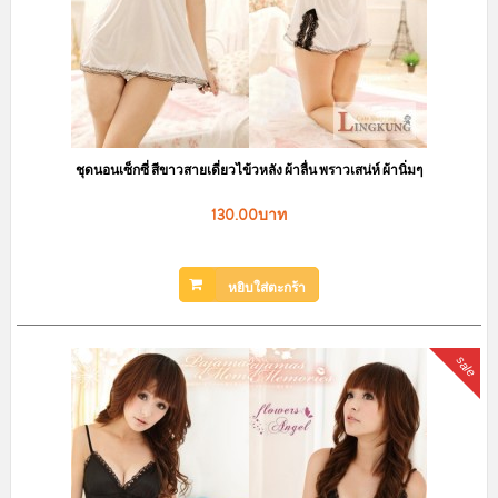
ชุดนอนเซ็กซี่ สีขาวสายเดี่ยวไข้วหลัง ผ้าลื่น พราวเสน่ห์ ผ้านิ่มๆ
130.00บาท
หยิบใส่ตะกร้า
sale