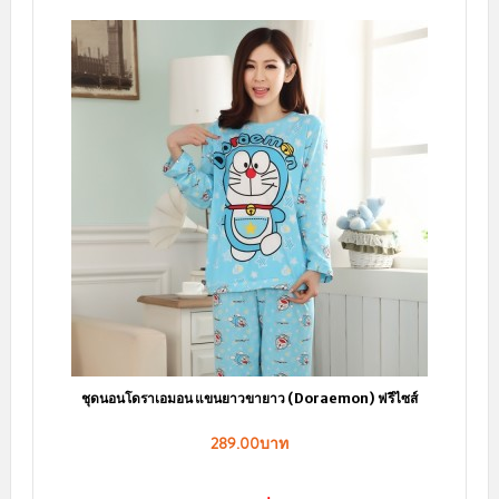
ชุดนอนโดราเอมอน แขนยาวขายาว (Doraemon) ฟรีไซส์
289.00บาท