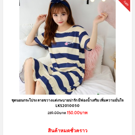
sale
ชุดนอนกระโปรง ลายขวางแต่งระบายน่ารัก มีฟองน้ำเสริม เพิ่มความมั่นใจ
LKS2010050
150.00บาท
239.00บาท
สินค้าหมดชั่วคราว