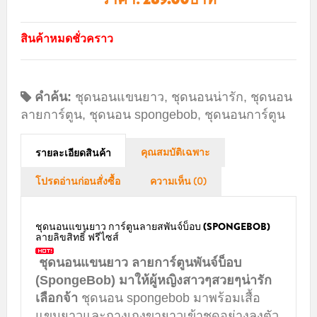
สินค้าหมดชั่วคราว
คำค้น:
ชุดนอนแขนยาว
,
ชุดนอนน่ารัก
,
ชุดนอน
ลายการ์ตูน
,
ชุดนอน spongebob
,
ชุดนอนการ์ตูน
คุณสมบัติเฉพาะ
รายละเอียดสินค้า
โปรดอ่านก่อนสั่งซื้อ
ความเห็น (0)
ชุดนอนแขนยาว การ์ตูนลายสพันจ์บ็อบ (SPONGEBOB)
ลายลิขสิทธิ์ ฟรีไซส์
ชุดนอนแขนยาว ลายการ์ตูนพันจ์บ็อบ
(SpongeBob) มาให้ผู้หญิงสาวๆสวยๆน่ารัก
เลือกจ้า
ชุดนอน spongebob มาพร้อมเสื้อ
แขนยาวและกางเกงขายาวเข้าชุดอย่างลงตัว