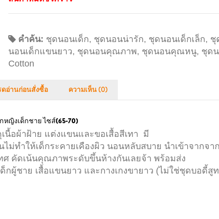
คำค้น:
ชุดนอนเด็ก
,
ชุดนอนน่ารัก
,
ชุดนอนเด็กเล็ก
,
ชุ
นอนเด็กแขนยาว
,
ชุดนอนคุณภาพ
,
ชุดนอนคุณหนู
,
ชุด
Cotton
ดอ่านก่อนสั่งซื้อ
ความเห็น (0)
ด็กหญิงเด็กชาย ไซส์(65-70)
ุเนื้อผ้าฝ้าย แต่งแขนและขอเสื้อสีเทา มี
นไม่ทำให้เด็กระคายเคืองผิว นอนหลับสบาย นำเข้าจากจา
ศ คัดเน้นคุณภาพระดับขึ้นห้างกันเลยจ้า พร้อมส่ง
เด็กผู้ชาย เสื้อแขนยาว และกางเกงขายาว (ไม่ใช่ชุดบอดี้สูท