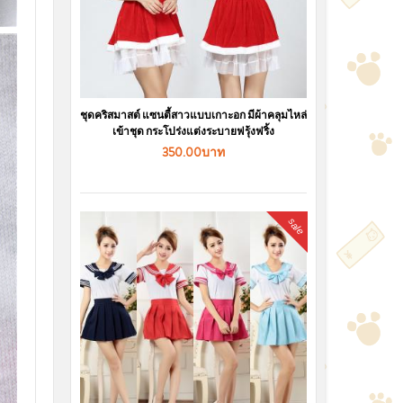
ชุดคริสมาสต์ แซนตี้สาวแบบเกาะอก มีผ้าคลุมไหล่
เข้าชุด กระโปร่งแต่งระบายฟรุ้งฟริ้ง
350.00บาท
sale