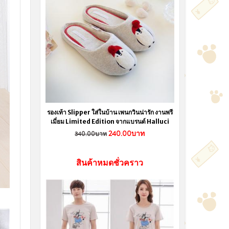
รองเท้า Slipper ใส่ในบ้าน เพนกวินน่ารัก งานพรี
เมี่ยม Limited Edition จากแบรนด์ Halluci
240.00บาท
340.00บาท
สินค้าหมดชั่วคราว