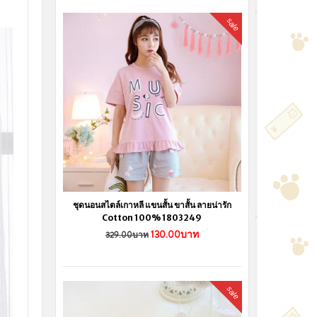
sale
ชุดนอนสไตล์เกาหลี แขนสั้น ขาสั้น ลายน่ารัก
Cotton 100% 1803249
130.00บาท
329.00บาท
sale