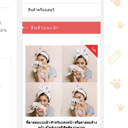
สินค้าพรีออเดอร์
ด
สินค้าแนะนำ
นอน
sale
ก
ที่คาดผมแบบผ้า สำหรับแต่งหน้า หรือคาดผมล้าง
หน้า สไตล์เกาหลี ชิคชิค ราคาถูก