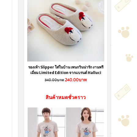
รองเท้า Slipper ใส่ในบ้าน เพนกวินน่ารัก งานพรี
เมี่ยม Limited Edition จากแบรนด์ Halluci
240.00บาท
340.00บาท
สินค้าหมดชั่วคราว