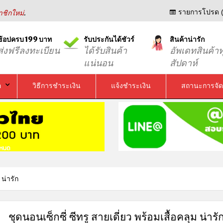
.
รายการโปรด (
ชิกใหม่
ช้อปครบ 199 บาท
รับประกันได้ชัวร์
สินค้าน่ารัก
ส่งฟรีลงทะเบียน
ได้รับสินค้า
อัพเดทสินค้าท
แน่นอน
สัปดาห์
อ
วิธีการชำระเงิน
แจ้งชำระเงิน
สถานะการจัด
 น่ารัก
ชุดนอนเซ็กซี่ ซีทรู สายเดี่ยว พร้อมเสื้อคลุม น่ารั