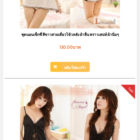
ชุดนอนเซ็กซี่ สีขาวสายเดี่ยวไข้วหลัง ผ้าลื่น พราวเสน่ห์ ผ้านิ่มๆ
130.00บาท
หยิบใส่ตะกร้า
sale