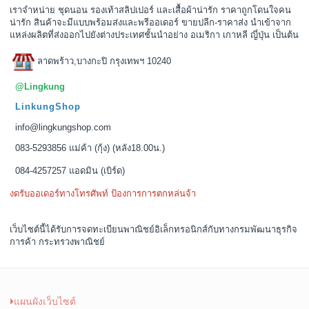
เราจำหน่าย ชุดนอน รองเท้าสลิปเปอร์ และเสื้อผ้าน่ารัก ราคาถูกโดนใจคน
น่ารัก สินค้าจะมีแบบพร้อมส่งและพรีออเดอร์ ขายปลีก-ราคาส่ง นำเข้าจาก
แหล่งผลิตที่ส่งออกไปยังต่างประเทศชั้นนำอย่าง อเมริกา เกาหลี ญี่ปุ่น เป็นต้น
ลาดพร้าว,บางกะปิ กรุงเทพฯ 10240
@Lingkung
LinkungShop
info@lingkungshop.com
083-5293856 แม่ค้า (กุ้ง) (หลัง18.00น.)
084-4257257 แอดมิน (เบิร์ด)
งดรับออเดอร์ทางโทรศัพท์ ป้องการการตกหล่นจ้า
เว็บไซต์นี้ได้รับการจดทะเบียนพาณิชย์อิเล็กทรอนิกส์กับทางกรมพัฒนาธุรกิจ
การค้า กระทรวงพาณิชย์
แผนผังเว็บไซต์