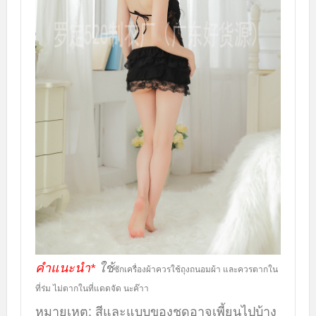
คำแนะนำ*
ใช้
ซักเครื่องผ้าควรใช้ถุงถนอมผ้า
และควรตากใน
ที่ร่ม ไม่ตากในที่แดดจัด นะค๊าา
หมายเหตุ:
สีและแบบของชุดอาจเพี้ยนไปบ้าง