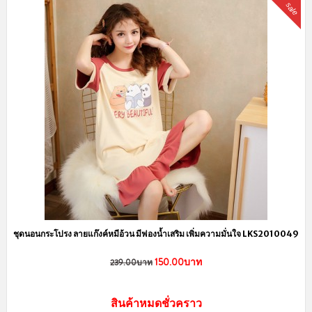
sale
ชุดนอนกระโปรง ลายแก๊งค์หมีอ้วน มีฟองน้ำเสริม เพิ่มความมั่นใจ LKS2010049
150.00บาท
239.00บาท
สินค้าหมดชั่วคราว