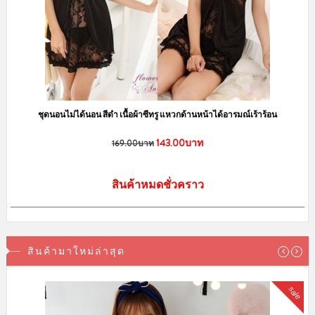
ชุดนอนไม่ได้นอน สีดำ เนื้อผ้าซีทรู แหวกด้านหน้าได้อารมณ์เร้าร้อน
143.00บาท
169.00บาท
สินค้าหมดชั่วคราว
สินค้ามาใหม่ล่าสุด
sale