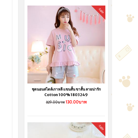
sale
ชุดนอนสไตล์เกาหลี แขนสั้น ขาสั้น ลายน่ารัก
Cotton 100% 1803249
130.00บาท
329.00บาท
sale