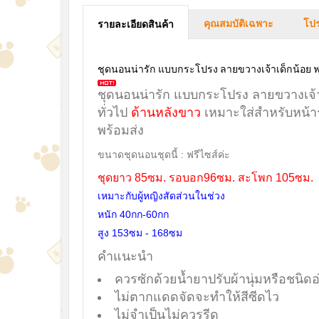
คุณสมบัติเฉพาะ
โปร
รายละเอียดสินค้า
ชุดนอนน่ารัก แบบกระโปรง ลายขวางเจ้าเด็กน้อย 
ชุดนอนน่ารัก แบบกระโปรง ลายขวางเจ้า
ทั่วไป
ด้านหลังขาว
เหมาะใส่สำหรับหน้าร้
พร้อมส่ง
ขนาดชุดนอนชุดนี้ : ฟรีไซส์ค่ะ
ชุดยาว 85ซม. รอบอก96ซม. สะโพก 105ซม.
เหมาะกับผู้หญิงสัดส่วนในช่วง
หนัก 40กก-60กก
สูง 153ซม - 168ซม
คำแนะนำ
ควรซักด้วยน้ำยาปรับผ้านุ่มหรือชนิดอ
ไม่ตากแดดจัดจะทำให้สีซีดไว
ไม่จำเป็นไม่ควรรีด