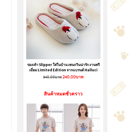
รองเท้า Slipper ใส่ในบ้าน เพนกวินน่ารัก งานพรี
เมี่ยม Limited Edition จากแบรนด์ Halluci
240.00บาท
340.00บาท
สินค้าหมดชั่วคราว