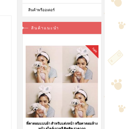
สินค้าพรีออเดอร์
สินค้าแนะนำ
sale
ที่คาดผมแบบผ้า สำหรับแต่งหน้า หรือคาดผมล้าง
หน้า สไตล์เกาหลี ชิคชิค ราคาถูก