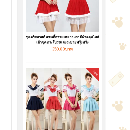
ชุดคริสมาสต์ แซนตี้สาวแบบเกาะอก มีผ้าคลุมไหล่
เข้าชุด กระโปร่งแต่งระบายฟรุ้งฟริ้ง
350.00บาท
sale