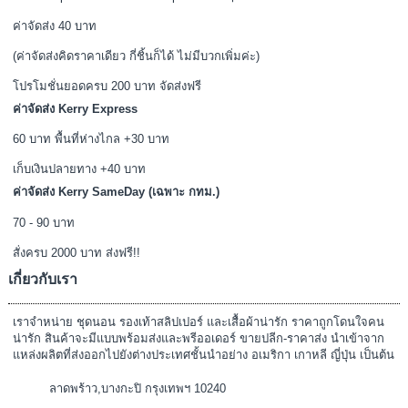
คำถามที่พบบ่อย
Privacy Policy
การจัดส่งสินค้า
ทางร้านลิงกังจัดส่งสินค้าทุกวัน
จันทร์ - เสาร์
และทำการจัดส่งสินค้าหลังจาก
ลูกค้าแจ้งชำระเงินในวัดถัดไปค่ะ โดยสินค้าพร้อมส่ง จัดส่งสินค้าฟรี เพียงช้อ
ปออนไลน์ เริ่มต้นเพียง 199 บาท
ค่าจัดส่งมาตราฐาน
Flash Express / ปณท. / JetExpress / อื่นๆ
ค่าจัดส่ง 40 บาท
(ค่าจัดส่งคิดราคาเดียว กี่ชิ้นก็ได้ ไม่มีบวกเพิ่มค่ะ)
โปรโมชั่นยอดครบ 200 บาท จัดส่งฟรี
ค่าจัดส่ง Kerry Express
60 บาท พื้นที่ห่างไกล +30 บาท
เก็บเงินปลายทาง +40 บาท
ค่าจัดส่ง Kerry SameDay (เฉพาะ กทม.)