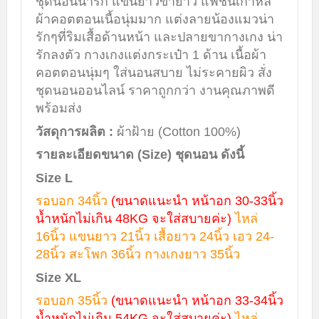
ชุดนอนน่ารัก แขนยาวขายาว แฟชั่นเกาหลี
ผ้าคอตตอนเนื้อนุ่มมาก แต่งลายน้องแมวน่า
รักๆที่ริมเสื้อด้านหน้า และปลายขากางเกง น่า
รักลงตัว กางเกงแต่งกระเป๋า 1 ด้าน เนื้อผ้า
คอตตอนนุ่มๆ ใส่นอนสบาย ไม่ระคายผิว สั่ง
ชุดนอนออนไลน์ ราคาถูกกว่า งานคุณภาพดี
พร้อมส่ง
วัสดุการผลิต :
ผ้าฝ้าย (Cotton 100%)
รายละเอียดขนาด (Size) ชุดนอน ดังนี้
Size L
รอบอก 34นิ้ว
(ขนาดแนะนำ หน้าอก 30-33นิ้ว
น้ำหนักไม่เกิน 48KG จะใส่สบายค่ะ)
ไหล่
16นิ้ว แขนยาว 21นิ้ว เสื้อยาว 24นิ้ว เอว 24-
28นิ้ว สะโพก 36นิ้ว กางเกงยาว 35นิ้ว
Size XL
รอบอก 35นิ้ว
(ขนาดแนะนำ หน้าอก 33-34นิ้ว
น้ำหนักไม่เกิน 54KG จะใส่สบายค่ะ)
ไหล่