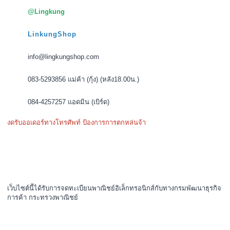
70 - 90 บาท
สั่งครบ 2000 บาท ส่งฟรี!!
เกี่ยวกับเรา
เราจำหน่าย ชุดนอน รองเท้าสลิปเปอร์ และเสื้อผ้าน่ารัก ราคาถูกโดนใจคน
น่ารัก สินค้าจะมีแบบพร้อมส่งและพรีออเดอร์ ขายปลีก-ราคาส่ง นำเข้าจาก
แหล่งผลิตที่ส่งออกไปยังต่างประเทศชั้นนำอย่าง อเมริกา เกาหลี ญี่ปุ่น เป็นต้น
ลาดพร้าว,บางกะปิ กรุงเทพฯ 10240
@Lingkung
LinkungShop
info@lingkungshop.com
083-5293856 แม่ค้า (กุ้ง) (หลัง18.00น.)
084-4257257 แอดมิน (เบิร์ด)