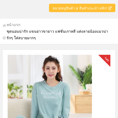
หมวดหมู่สินค้า & สินค้าแนะนำ คลิก!
หน้าแรก
ชุดนอนน่ารัก แขนยาวขายาว แฟชั่นเกาหลี แต่งลายน้องแมวน่า
รักๆ ใส่สบายมากๆ
sale