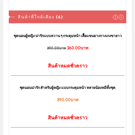
สินค้าที่ใกล้เคียง (6)
sale
ชุดนอนผู้หญิง น่ารักแบบหวาน ๆ กระดุมหน้า เสื้อแขนยางกางเกงขายาว
360.00บาท
390.00บาท
สินค้าหมดชั่วคราว