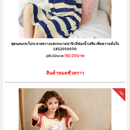
ชุดนอนกระโปรง ลายขวางแต่งระบายน่ารัก มีฟองน้ำเสริม เพิ่มความมั่นใจ
LKS2010050
150.00บาท
239.00บาท
สินค้าหมดชั่วคราว
sale