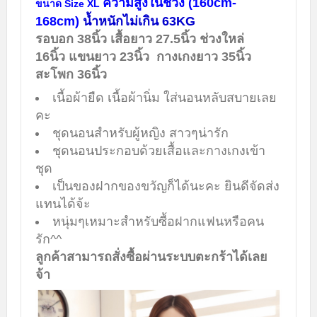
ความสูงในช่วง
(160cm-
ขนาด Size XL
168cm)
น้ำหนักไม่เกิน 63KG
รอบอก 38นิ้ว เสื้อยาว 27.5นิ้ว ช่วงใหล่
16นิ้ว แขนยาว 23นิ้ว กางเกงยาว 35นิ้ว
สะโพก 36นิ้ว
เนื้อผ้ายืด เนื้อผ้านิ่ม ใส่นอนหลับสบายเลย
คะ
ชุดนอนสำหรับผู้หญิง สาวๆน่ารัก
ชุดนอนประกอบด้วยเสื้อและกางเกงเข้า
ชุด
เป็นของฝากของขวัญก็ได้นะคะ ยินดีจัดส่ง
แทนได้จ้ะ
หนุ่มๆเหมาะสำหรับซื้อฝากแฟนหรือคน
รัก^^
ลูกค้าสามารถสั่งซื้อผ่านระบบตะกร้าได้เลย
จ้า