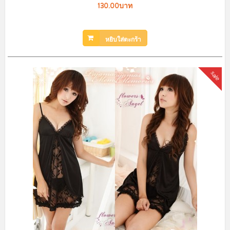
130.00บาท
หยิบใส่ตะกร้า
sale