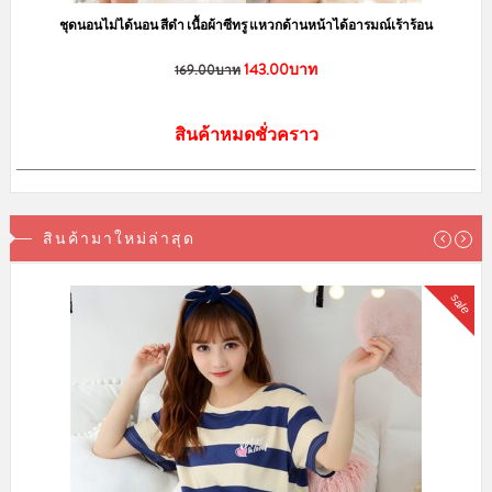
ชุดนอนไม่ได้นอน สีดำ เนื้อผ้าซีทรู แหวกด้านหน้าได้อารมณ์เร้าร้อน
143.00บาท
169.00บาท
สินค้าหมดชั่วคราว
สินค้ามาใหม่ล่าสุด
sale