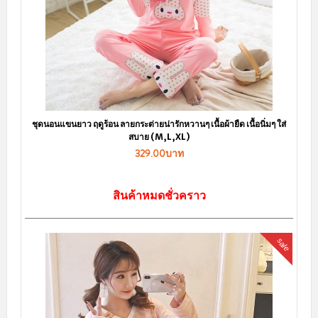
ชุดนอนแขนยาว ฤดูร้อน ลายกระต่ายน่ารักหวานๆ เนื้อผ้ายืด เนื้อนิ่มๆ ใส่
สบาย (M,L,XL)
329.00บาท
สินค้าหมดชั่วคราว
sale