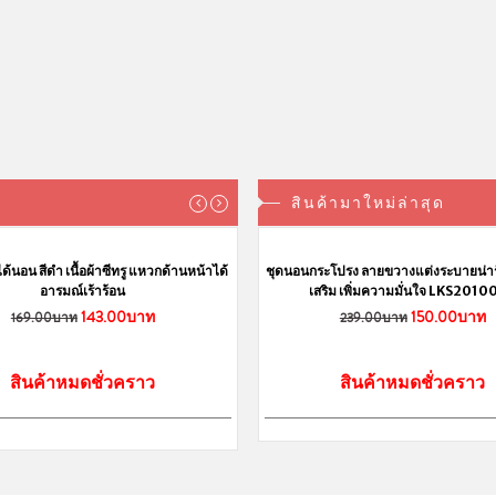
ายคิตตี้ ฟรี
ชุดนอนน่ารักแขนยาว น้องเหมียว
ชุดนอนขายาวน่ารัก ลายม้า PI
่มๆ
ญี่ปุ่น ฟรีไซส์ ผ้านิ่มนุ่มๆ
ฝ้าย M L XL
าท
319.00บาท
159.00บา
319.00บาท
่วคราว
สินค้าหมดชั่วคราว
สินค้าหมดชั่วครา
สินค้ามาใหม่ล่าสุด