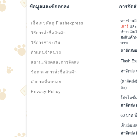
ชุดนอนเซ็กซี่ สีขาวสายเดี่ยวไข้วหลัง ผ้าลื่น พราว
ชุดนอนไม่ไ
เสน่ห์ ผ้านิ่มๆ
130.00บาท
หยิบใส่ตะกร้า
ข้อมูลและข้อตกลง
การจัดส่
ทางร้านลิ
เช็คเลขพัสดุ Flashexpress
เสาร์
และท
ชำระเงินใ
วิธีการสั่งซื้อสินค้า
ส่งสินค้า
วิธีการชำระเงิน
บาท
ค่าจัดส่
ตัวแทนจำหน่าย
Flash Exp
สถานะพัสดุและการจัดส่ง