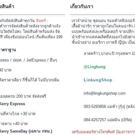
sale
ด้นอน สีดำ เนื้อผ้าซีทรู แหวกด้านหน้าได้
ชุดนอนกระโปรง ลายขวางแต่งระบายน่ารั
อารมณ์เร้าร้อน
เสริม เพิ่มความมั่นใจ LKS201
143.00บาท
150.00บาท
169.00บาท
239.00บาท
สินค้าหมดชั่วคราว
สินค้าหมดชั่วคราว
งสินค้า
เกี่ยวกับเรา
งกังจัดส่งสินค้าทุกวัน
จันทร์ -
เราจำหน่าย ชุดนอน รองเท้าสลิปเปอร
ำการจัดส่งสินค้าหลังจากลูกค้าแจ้ง
เสื้อผ้าน่ารัก ราคาถูกโดนใจคนน่ารัก 
นวัดถัดไปค่ะ โดยสินค้าพร้อมส่ง จัด
แบบพร้อมส่งและพรีออเดอร์ ขายปลีก-
ฟรี เพียงช้อปออนไลน์ เริ่มต้นเพียง 199
นำเข้าจากแหล่งผลิตที่ส่งออกไปยังต่
ชั้นนำอย่าง อเมริกา เกาหลี ญี่ปุ่น เป็น
งมาตราฐาน
ลาดพร้าว,บางกะปิ กรุงเทพฯ 1
ress / ปณท. / JetExpress / อื่นๆ