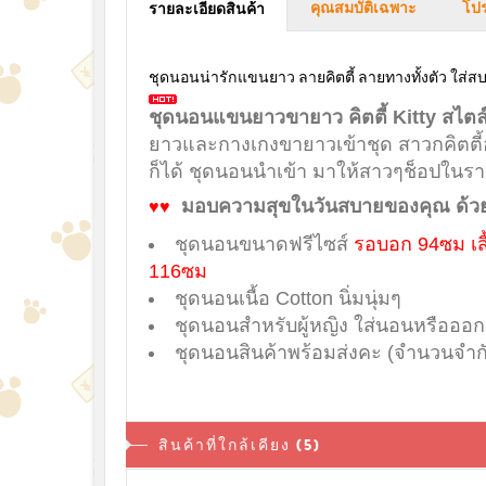
คุณสมบัติเฉพาะ
โปร
รายละเอียดสินค้า
ชุดนอนน่ารักแขนยาว ลายคิตตี้ ลายทางทั้งตัว ใส่ส
ชุดนอนแขนยาวขายาว คิตตี้ Kitty สไตล์น
ยาวและกางเกงขายาวเข้าชุด
สาวกคิตตี
ก็ได้ ชุดนอนนำเข้า มาให้สาวๆช็อปในร
มอบความสุขในวันสบายของคุณ ด้วยช
♥♥
ชุดนอนขนาดฟรีไซส์
รอบอก 94ซม เ
116ซม
ชุดนอนเนื้อ Cotton นิ่มนุ่มๆ
ชุดนอนสำหรับผู้หญิง ใส่นอนหรือออก
ชุดนอนสินค้าพร้อมส่งคะ (จำนวนจำก