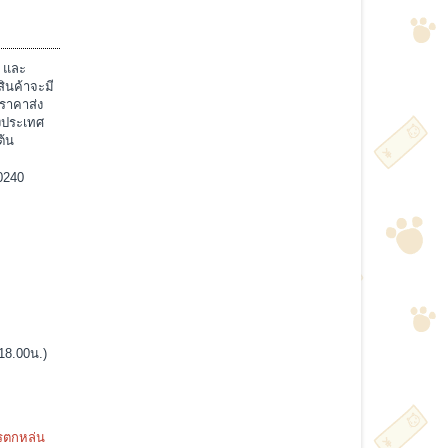
sale
sale
ก มีฟองน้ำ
ชุดนอนกระโปรง ลายแก๊งค์หมีอ้วน มีฟองน้ำเสริม เพิ่ม
0050
ความมั่นใจ LKS2010049
150.00บาท
239.00บาท
สินค้าหมดชั่วคราว
์ และ
สินค้าจะมี
ราคาส่ง
างประเทศ
ต้น
0240