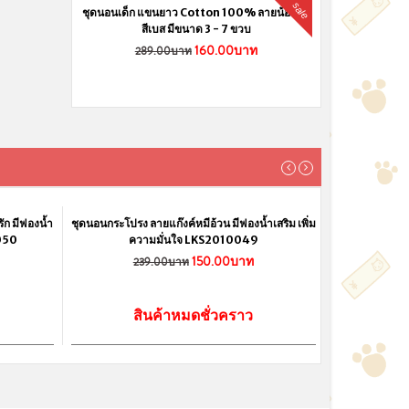
sale
ชุดนอนเด็ก แขนยาว Cotton 100% ลายน้องหมี
สีเบส มีขนาด 3 - 7 ขวบ
160.00บาท
289.00บาท
NK ผ้า
ท
ว