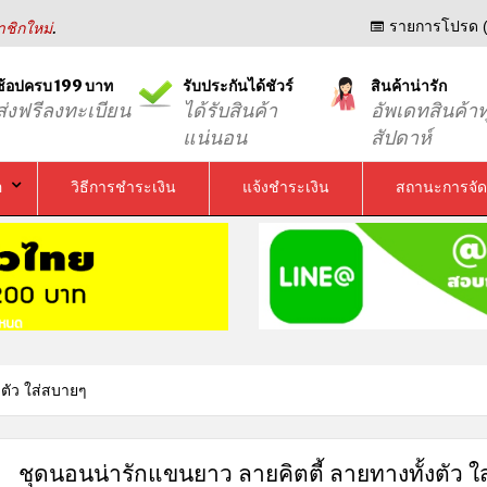
.
รายการโปรด (
ชิกใหม่
ช้อปครบ 199 บาท
รับประกันได้ชัวร์
สินค้าน่ารัก
ส่งฟรีลงทะเบียน
ได้รับสินค้า
อัพเดทสินค้าท
แน่นอน
สัปดาห์
อ
วิธีการชำระเงิน
แจ้งชำระเงิน
สถานะการจัด
งตัว ใส่สบายๆ
ชุดนอนน่ารักแขนยาว ลายคิตตี้ ลายทางทั้งตัว ใส