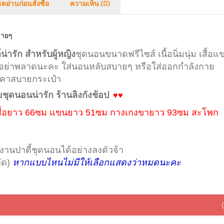
ดอ่านก่อนสั่งซื้อ
ความเห็น (0)
บายๆ
่ารัก สำหรับผู้หญิง
ชุดนอนขนาดฟรีไซส์ เนื้อนิ่มนุ่ม เสื้อแ
้อย่าพลาดนะคะ ใส่นอนหลับสบายๆ หรือใส่ออกกำลังกาย
าคาสบายกระเป๋า
ุดนอนน่ารัก ร้านลิงกังช้อป
♥♥
สื้อยาว 66ซม แขนยาว 51ซม กางเกงขายาว 93ซม สะโพก
งานปาตี้ชุดนอนได้อย่างลงตัวจ้า
ัด)
หากแบบไหนไม่มีให้เลือกแสดงว่าหมดนะคะ