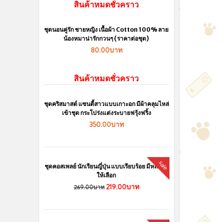
สินค้าหมดชั่วคราว
ชุดนอนคู่รัก ชายหญิง เนื้อผ้า Cotton 100% ลาย
น้องหมาน่ารักกวนๆ (ราคาต่อชุด)
80.00บาท
สินค้าหมดชั่วคราว
ชุดคริสมาสต์ แซนตี้สาวแบบเกาะอก มีผ้าคลุมไหล่
เข้าชุด กระโปร่งแต่งระบายฟรุ้งฟริ้ง
350.00บาท
sale
ชุดคอสเพลย์ นักเรียนญี่ปุ่น แบบเรียบร้อย มีหลายสี
ให้เลือก
219.00บาท
269.00บาท
sale