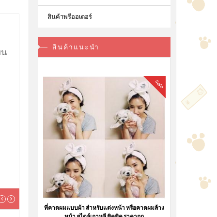
สินค้าพรีออเดอร์
สินค้าแนะนำ
ขน
sale
ที่คาดผมแบบผ้า สำหรับแต่งหน้า หรือคาดผมล้าง
หน้า สไตล์เกาหลี ชิคชิค ราคาถูก