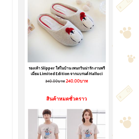
รองเท้า Slipper ใส่ในบ้าน เพนกวินน่ารัก งานพรี
เมี่ยม Limited Edition จากแบรนด์ Halluci
240.00บาท
340.00บาท
สินค้าหมดชั่วคราว