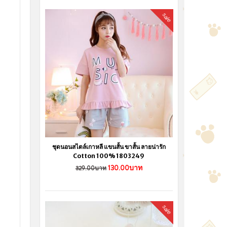
sale
ชุดนอนสไตล์เกาหลี แขนสั้น ขาสั้น ลายน่ารัก
Cotton 100% 1803249
130.00บาท
329.00บาท
sale