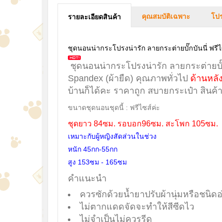
คุณสมบัติเฉพาะ
โปร
รายละเอียดสินค้า
ชุดนอนน่ากระโปรงน่ารัก ลายกระต่ายบั๊กบันนี่ ฟรี
ชุดนอนน่ากระโปรงน่ารัก ลายกระต่ายบั๊กบ
Spandex (ผ้ายืด)
คุณภาพทั่วไป
ด้านหลั
บ้านก็ได้คะ ราคาถูก สบายกระเป๋า สินค้
ขนาดชุดนอนชุดนี้ : ฟรีไซส์ค่ะ
ชุดยาว 84ซม. รอบอก96ซม. สะโพก 105ซม.
เหมาะกับผู้หญิงสัดส่วนในช่วง
หนัก 45กก-55กก
สูง 153ซม - 165ซม
คำแนะนำ
ควรซักด้วยน้ำยาปรับผ้านุ่มหรือชนิดอ
ไม่ตากแดดจัดจะทำให้สีซีดไว
ไม่จำเป็นไม่ควรรีด