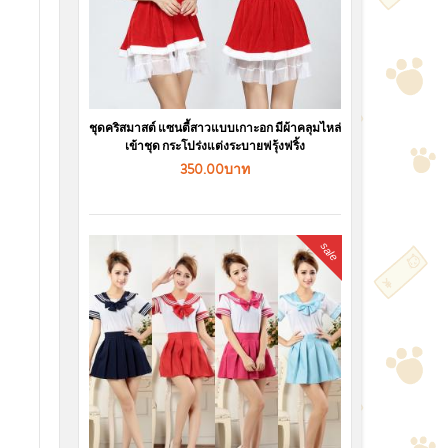
ชุดคริสมาสต์ แซนตี้สาวแบบเกาะอก มีผ้าคลุมไหล่
เข้าชุด กระโปร่งแต่งระบายฟรุ้งฟริ้ง
350.00บาท
sale