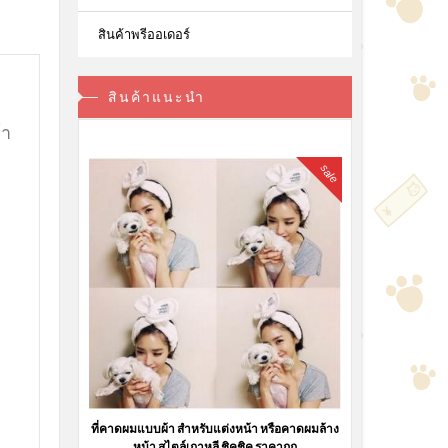
สินค้าพรีออเดอร์
สินค้าแนะนำ
้า
sale
ที่คาดผมแบบผ้า สำหรับแต่งหน้า หรือคาดผมล้าง
หน้า สไตล์เกาหลี ชิคชิค ราคาถูก