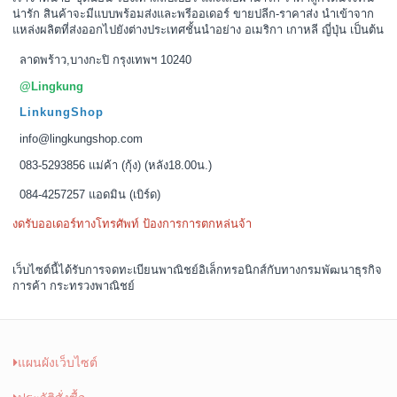
น่ารัก สินค้าจะมีแบบพร้อมส่งและพรีออเดอร์ ขายปลีก-ราคาส่ง นำเข้าจาก
แหล่งผลิตที่ส่งออกไปยังต่างประเทศชั้นนำอย่าง อเมริกา เกาหลี ญี่ปุ่น เป็นต้น
ลาดพร้าว,บางกะปิ กรุงเทพฯ 10240
@Lingkung
LinkungShop
info@lingkungshop.com
083-5293856 แม่ค้า (กุ้ง) (หลัง18.00น.)
084-4257257 แอดมิน (เบิร์ด)
งดรับออเดอร์ทางโทรศัพท์ ป้องการการตกหล่นจ้า
เว็บไซต์นี้ได้รับการจดทะเบียนพาณิชย์อิเล็กทรอนิกส์กับทางกรมพัฒนาธุรกิจ
การค้า กระทรวงพาณิชย์
แผนผังเว็บไซต์