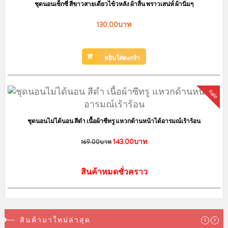
ชุดนอนเซ็กซี่ สีขาวสายเดี่ยวไข้วหลัง ผ้าลื่น พราวเสน่ห์ ผ้านิ่มๆ
130.00บาท
หยิบใส่ตะกร้า
sale
ชุดนอนไม่ได้นอน สีดำ เนื้อผ้าซีทรู แหวกด้านหน้าได้อารมณ์เร้าร้อน
143.00บาท
169.00บาท
สินค้าหมดชั่วคราว
สินค้ามาใหม่ล่าสุด