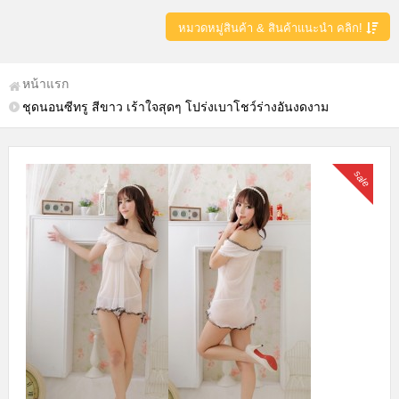
หมวดหมู่สินค้า & สินค้าแนะนำ คลิก!
หน้าแรก
ชุดนอนซีทรู สีขาว เร้าใจสุดๆ โปร่งเบาโชว์ร่างอันงดงาม
sale