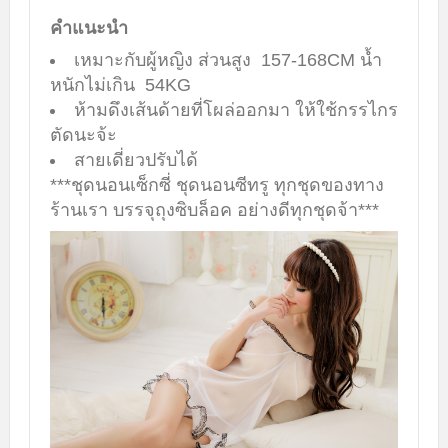
คำแนะนำ
เหมาะกับผู้หญิง ส่วนสูง 157-168CM น้ำ
หนักไม่เกิน 54KG
ห้ามดึงเส้นด้ายที่โผล่ออกมา ให้ใช้กรรไกร
ตัดนะจ้ะ
สายเดี่ยวปรับได้
***ชุดนอนเซ็กซี่ ชุดนอนซีทรู ทุกชุดของทาง
ร้านเรา บรรจุถุงซิบล็อค อย่างดีทุกชุดจ้า***