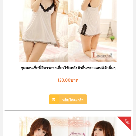
ชุดนอนเซ็กซี่ สีขาวสายเดี่ยวไข้วหลัง ผ้าลื่น พราวเสน่ห์ ผ้านิ่มๆ
130.00บาท
หยิบใส่ตะกร้า
sale