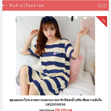
สินค้ามาใหม่ล่าสุด
sale
ชุดนอนกระโปรง ลายขวางแต่งระบายน่ารัก มีฟองน้ำเสริม เพิ่มความมั่นใจ
LKS2010050
150.00บาท
239.00บาท