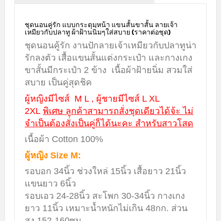
ชุดนอนคู่รัก แบบกระดุมหน้า แขนสั้นขาสั้น ลายเจ้า
เหมียวกับปลาทู ผ้าฝ้านนิ่มๆใส่สบาย (ราคาต่อชุด)
ชุดนอนคู้รัก งานปักลายเจ้าเหมียวกับปลาทูน่า
รักลงตัว เสื้อแขนสั้นแต่งกระเป๋า และกางเกง
ขาสั้นมีกระเป๋า 2 ข้าง เนื้อผ้าฝ้ายนิ่ม สวมใส่
สบาย เป็นคู่สุดชิค
ผู้หญิงมีไซส์ M L , ผู้ชายมีไซส์ L XL
2XL
พิเศษ ลูกค้าสามารถสั่งชุดเดียวได้จ้ะ ไม่
จำเป็นต้องสั่งเป็นคู่ก็ได้นะคะ สำหรับสาวโสด
เนื้อผ้า Cotton 100%
ผู้หญิง Size M:
รอบอก 34นิ้ว ช่วงใหล่ 15นิ้ว เสื้อยาว 21นิ้ว
แขนยาว 6นิ้ว
รอบเอว 24-28นิ้ว สะโพก 30-34นิ้ว กางเกง
ยาว 11นิ้ว เหมาะน้ำหนักไม่เกิน 48กก. ส่วน
สูง 152-160ซม.