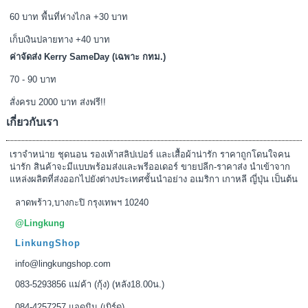
60 บาท พื้นที่ห่างไกล +30 บาท
เก็บเงินปลายทาง +40 บาท
ค่าจัดส่ง Kerry SameDay (เฉพาะ กทม.)
70 - 90 บาท
สั่งครบ 2000 บาท ส่งฟรี!!
เกี่ยวกับเรา
เราจำหน่าย ชุดนอน รองเท้าสลิปเปอร์ และเสื้อผ้าน่ารัก ราคาถูกโดนใจคน
น่ารัก สินค้าจะมีแบบพร้อมส่งและพรีออเดอร์ ขายปลีก-ราคาส่ง นำเข้าจาก
แหล่งผลิตที่ส่งออกไปยังต่างประเทศชั้นนำอย่าง อเมริกา เกาหลี ญี่ปุ่น เป็นต้น
ลาดพร้าว,บางกะปิ กรุงเทพฯ 10240
@Lingkung
LinkungShop
info@lingkungshop.com
083-5293856 แม่ค้า (กุ้ง) (หลัง18.00น.)
084-4257257 แอดมิน (เบิร์ด)