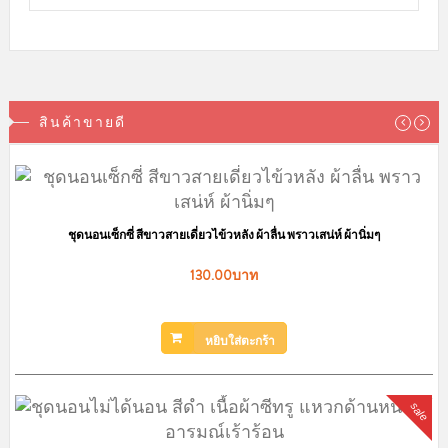
สินค้าขายดี
ชุดนอนเซ็กซี่ สีขาวสายเดี่ยวไข้วหลัง ผ้าลื่น พราวเสน่ห์ ผ้านิ่มๆ
130.00บาท
หยิบใส่ตะกร้า
ชุดนอนแขนยาว ลายคิคุ ผ
359.00
sale