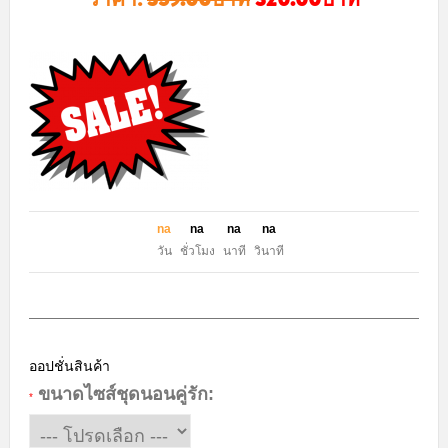
n
a
n
a
n
a
n
a
วัน
ชั่วโมง
นาที
วินาที
ออปชั่นสินค้า
ขนาดไซส์ชุดนอนคู่รัก:
*