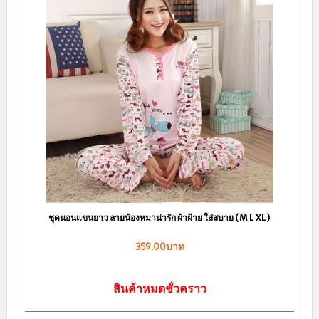
้องหมาน่ารัก ผ้าฝ้าย ใส่สบาย (M L XL)
ชุดนอนน่ารักแขนยาว ชมพูลา
359.00บาท
359.00
ินค้าหมดชั่วคราว
สินค้าหมดช