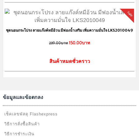
sale
สินค้าหมดช
ชุดนอนกระโปรง ลายแก๊งค์หมีอ้วน มีฟองน้ำเสริม เพิ่มความมั่นใจ LKS2010049
150.00บาท
239.00บาท
สินค้าหมดชั่วคราว
ข้อมูลและข้อตกลง
เช็คเลขพัสดุ Flashexpress
วิธีการสั่งซื้อสินค้า
วิธีการชำระเงิน
ชุดนอนแขนยาว ลายน่ารักหวานๆ 