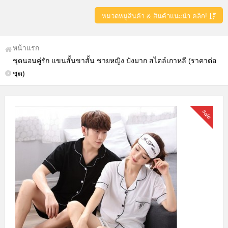
หมวดหมู่สินค้า & สินค้าแนะนำ คลิก!
หน้าแรก
ชุดนอนคู่รัก แขนสั้นขาสั้น ชายหญิง ปังมาก สไตล์เกาหลี (ราคาต่อ
ชุด)
sale