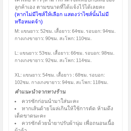
ลูกค้าเอง ตามขนาดที่ได้แจ้งไว้ได้เลยคะ
(หากไม่มีไซส์ให้เลือก แสดงว่าไซส์นั้นไม่มี
หรือหมดจ้า)
M: แขนยาว: 52ซม. เสื้อยาว: 64
ซม.
รอบอก: 94
ซม.
กางเกงขายาว: 90
ซม.
สะโพก: 110
ซม.
L: แขนยาว: 53
ซม.
เสื้อ
ยาว
: 66
ซม.
รอบ
อก
: 98
ซม.
กางเกงขายาว: 92
ซม.
สะโพก: 114
ซม.
XL: แขนยาว: 54
ซม.
เสื้อ
ยาว
: 68
ซม.
รอบ
อก
:
102
ซม.
กางเกงขายาว: 94
ซม.
สะโพก: 118
ซม.
คำแนะนำจากทางร้าน
ควรซักก่อนนำมาใส่นะคะ
หากเส้นด้ายโผล่เกินให้ใช้การตัด ห้ามดึง
เด็ดขาดนะคะ
ควรซักด้วยน้ำยาปรับผ้านุ่ม เพื่อถนอนเนื้อ
ผ้าจ้า