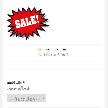
n
a
n
a
n
a
n
a
วัน
ชั่วโมง
นาที
วินาที
ออปชั่นสินค้า
ขนาด/ไซส์:
*