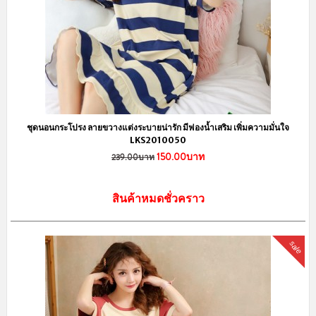
ชุดนอนกระโปรง ลายขวางแต่งระบายน่ารัก มีฟองน้ำเสริม เพิ่มความมั่นใจ
LKS2010050
150.00บาท
239.00บาท
สินค้าหมดชั่วคราว
sale