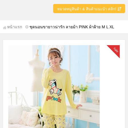
หมวดหมู่สินค้า & สินค้าแนะนำ คลิก!
หน้าแรก
ชุดนอนขายาวน่ารัก ลายม้า PINK ผ้าฝ้าย M L XL
sale