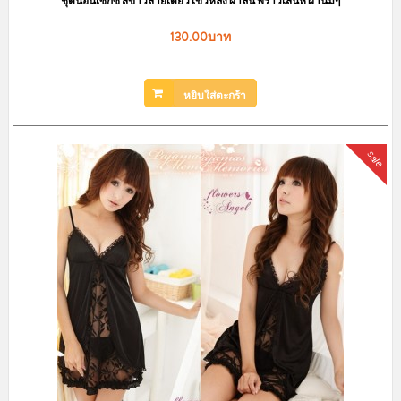
ชุดนอนเซ็กซี่ สีขาวสายเดี่ยวไข้วหลัง ผ้าลื่น พราวเสน่ห์ ผ้านิ่มๆ
130.00บาท
หยิบใส่ตะกร้า
sale