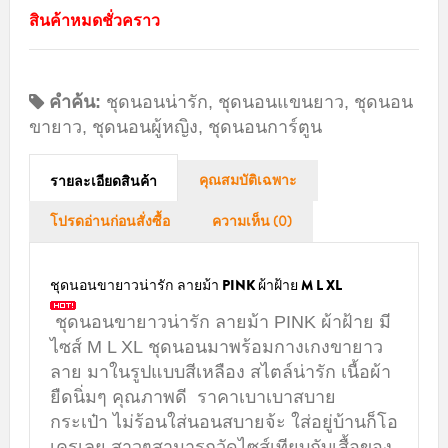
สินค้าหมดชั่วคราว
คำค้น:
ชุดนอนน่ารัก
,
ชุดนอนแขนยาว
,
ชุดนอน
ขายาว
,
ชุดนอนผู้หญิง
,
ชุดนอนการ์ตูน
คุณสมบัติเฉพาะ
รายละเอียดสินค้า
โปรดอ่านก่อนสั่งซื้อ
ความเห็น (0)
ชุดนอนขายาวน่ารัก ลายม้า PINK ผ้าฝ้าย M L XL
ชุดนอนขายาวน่ารัก ลายม้า PINK ผ้าฝ้าย มี
ไซส์ M L XL ชุดนอนมาพร้อมกางเกงขายาว
ลาย มาในรูปแบบสีเหลือง สไตล์น่ารัก เนื้อผ้า
ยืดนิ่มๆ คุณภาพดี ราคาเบาเบาสบาย
กระเป๋า ไม่ร้อนใส่นอนสบายจ้ะ ใส่อยู่บ้านก็โอ
เครเลย สาวๆสามารถวัดไซส์เทียบกับเสื้อของ