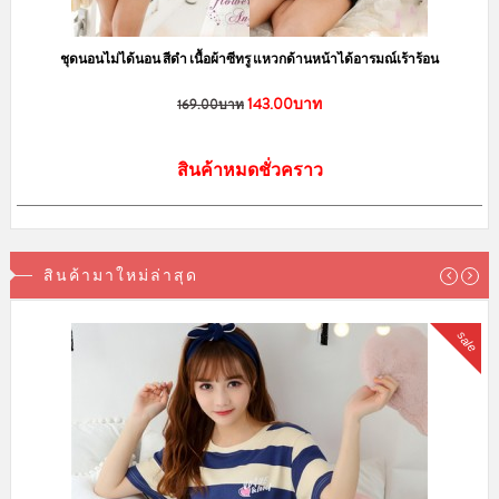
ชุดนอนไม่ได้นอน สีดำ เนื้อผ้าซีทรู แหวกด้านหน้าได้อารมณ์เร้าร้อน
143.00บาท
169.00บาท
สินค้าหมดชั่วคราว
สินค้ามาใหม่ล่าสุด
sale