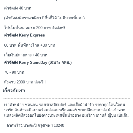
ค่าจัดส่ง 40 บาท
(ค่าจัดส่งคิดราคาเดียว กี่ชิ้นก็ได้ ไม่มีบวกเพิ่มค่ะ)
โปรโมชั่นยอดครบ 200 บาท จัดส่งฟรี
ค่าจัดส่ง Kerry Express
60 บาท พื้นที่ห่างไกล +30 บาท
เก็บเงินปลายทาง +40 บาท
ค่าจัดส่ง Kerry SameDay (เฉพาะ กทม.)
70 - 90 บาท
สั่งครบ 2000 บาท ส่งฟรี!!
เกี่ยวกับเรา
เราจำหน่าย ชุดนอน รองเท้าสลิปเปอร์ และเสื้อผ้าน่ารัก ราคาถูกโดนใจคน
น่ารัก สินค้าจะมีแบบพร้อมส่งและพรีออเดอร์ ขายปลีก-ราคาส่ง นำเข้าจาก
แหล่งผลิตที่ส่งออกไปยังต่างประเทศชั้นนำอย่าง อเมริกา เกาหลี ญี่ปุ่น เป็นต้น
ลาดพร้าว,บางกะปิ กรุงเทพฯ 10240