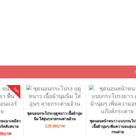
sale
ชุดนอนกระโปรง ฤดูหนาว เนื้อผ้านุ่ม
นิ่ม ใส่อุ่นๆ ลายกระต่ายอ้วน
ลายแมวเหมียว
ชุดนอนหน้าหนาว แบบกระโป
120.00บาท
แอร์หลับสบาย
เนื้อผ้านุ่มๆ เพิ่มความอบอุ่น แ
กระต่าย
.00บาท