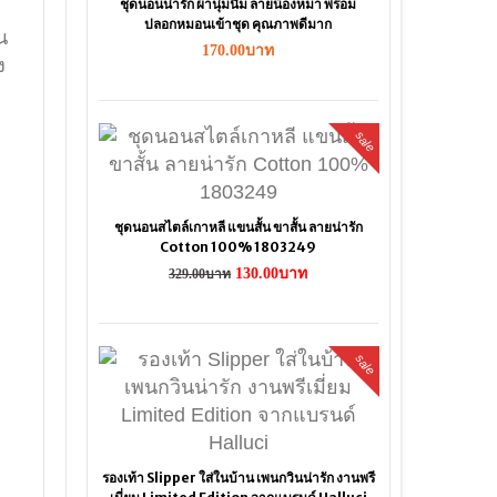
ชุดนอนน่ารัก ผ้านุ่มนิ่ม ลายน้องหมา พร้อม
ปลอกหมอนเข้าชุด คุณภาพดีมาก
น
170.00บาท
ง
sale
ชุดนอนสไตล์เกาหลี แขนสั้น ขาสั้น ลายน่ารัก
Cotton 100% 1803249
130.00บาท
329.00บาท
sale
รองเท้า Slipper ใส่ในบ้าน เพนกวินน่ารัก งานพรี