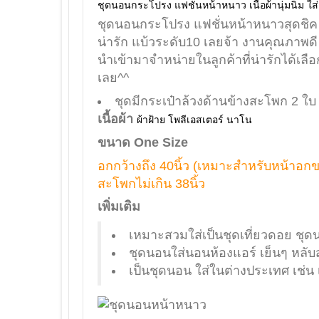
ชุดนอนกระโปรง แฟชั่นหน้าหนาว เนื้อผ้านุ่มนิ่ม ใส
ชุดนอนกระโปรง แฟชั่นหน้าหนาวสุดชิค เ
น่ารัก แบ้วระดับ10 เลยจ้า งานคุณภาพดี
นำเข้ามาจำหน่ายในลูกค้าที่น่ารักได้เลื
เลย^^
ชุดมีกระเป๋าล้วงด้านข้างสะโพก 2 ใบ
เนื้อผ้า
ผ้าฝ้าย โพลีเอสเตอร์ นาโน
ขนาด One Size
อกกว้างถึง 40นิ้ว (เหมาะสำหรับหน้าอกขน
สะโพกไม่เกิน 38นิ้ว
เพิ่มเติม
เหมาะสวมใส่เป็นชุดเที่ยวดอย ชุ
ชุดนอนใส่นอนห้องแอร์ เย็นๆ หลั
เป็นชุดนอน ใส่ในต่างประเทศ เช่น เที