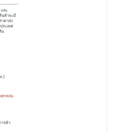
์ และ
สินค้าจะมี
ราคาส่ง
างประเทศ
ต้น
น.)
ารตกหล่น
การค้า