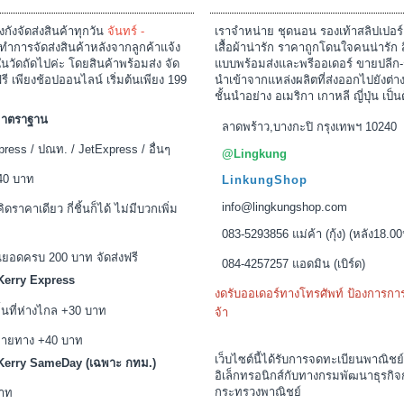
งกังจัดส่งสินค้าทุกวัน
จันทร์ -
เราจำหน่าย ชุดนอน รองเท้าสลิปเปอร
ำการจัดส่งสินค้าหลังจากลูกค้าแจ้ง
เสื้อผ้าน่ารัก ราคาถูกโดนใจคนน่ารัก 
นวัดถัดไปค่ะ โดยสินค้าพร้อมส่ง จัด
แบบพร้อมส่งและพรีออเดอร์ ขายปลีก-
ฟรี เพียงช้อปออนไลน์ เริ่มต้นเพียง 199
นำเข้าจากแหล่งผลิตที่ส่งออกไปยังต่
ชั้นนำอย่าง อเมริกา เกาหลี ญี่ปุ่น เป็น
งมาตราฐาน
ลาดพร้าว,บางกะปิ กรุงเทพฯ 10240
ress / ปณท. / JetExpress / อื่นๆ
@Lingkung
 40 บาท
LinkungShop
info@lingkungshop.com
คิดราคาเดียว กี่ชิ้นก็ได้ ไม่มีบวกเพิ่ม
083-5293856 แม่ค้า (กุ้ง) (หลัง18.00
นยอดครบ 200 บาท จัดส่งฟรี
084-4257257 แอดมิน (เบิร์ด)
 Kerry Express
งดรับออเดอร์ทางโทรศัพท์ ป้องการก
้นที่ห่างไกล +30 บาท
จ้า
ปลายทาง +40 บาท
เว็บไซต์นี้ได้รับการจดทะเบียนพาณิชย์
ง Kerry SameDay (เฉพาะ กทม.)
อิเล็กทรอนิกส์กับทางกรมพัฒนาธุรกิจ
กระทรวงพาณิชย์
บาท