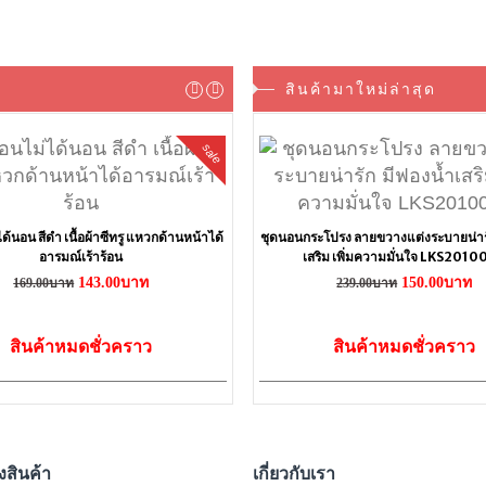
สินค้ามาใหม่ล่าสุด
sale
ด้นอน สีดำ เนื้อผ้าซีทรู แหวกด้านหน้าได้
ชุดนอนกระโปรง ลายขวางแต่งระบายน่ารั
อารมณ์เร้าร้อน
เสริม เพิ่มความมั่นใจ LKS201
143.00บาท
150.00บาท
169.00บาท
239.00บาท
สินค้าหมดชั่วคราว
สินค้าหมดชั่วคราว
งสินค้า
เกี่ยวกับเรา