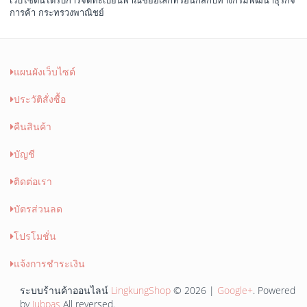
เว็บไซต์นี้ได้รับการจดทะเบียนพาณิชย์อิเล็กทรอนิกส์กับทางกรมพัฒนาธุรกิจ
การค้า กระทรวงพาณิชย์
แผนผังเว็บไซต์
ประวัติสั่งซื้อ
คืนสินค้า
บัญชี
ติดต่อเรา
บัตรส่วนลด
โปรโมชั่น
แจ้งการชำระเงิน
ระบบร้านค้าออนไลน์
LingkungShop
© 2026 |
Google+
. Powered
by
Jubpas
All reversed.