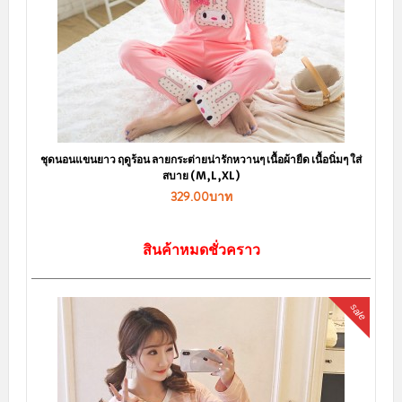
ชุดนอนแขนยาว ฤดูร้อน ลายกระต่ายน่ารักหวานๆ เนื้อผ้ายืด เนื้อนิ่มๆ ใส่
สบาย (M,L,XL)
329.00บาท
สินค้าหมดชั่วคราว
sale