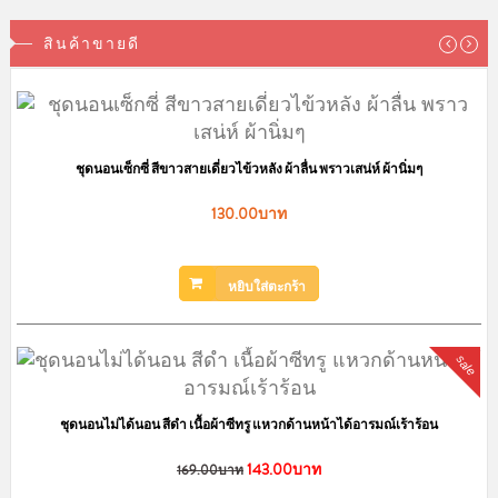
สินค้าขายดี
ชุดนอนเซ็กซี่ สีขาวสายเดี่ยวไข้วหลัง ผ้าลื่น พราวเสน่ห์ ผ้านิ่มๆ
130.00บาท
หยิบใส่ตะกร้า
sale
ชุดนอนไม่ได้นอน สีดำ เนื้อผ้าซีทรู แหวกด้านหน้าได้อารมณ์เร้าร้อน
143.00บาท
169.00บาท