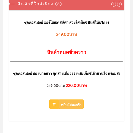
สินค้าที่ใกล้เคียง (6)
ตส สีดำ สวยใสเซ็กซี่ ยินดีให้บริการ
ชุดคอสเพลย์พยาบาล พร้อมถุงมือ ว้าว
249.00บาท
200.
249.00บาท
ค้าหมดชั่วคราว
สินค้าหมดชั่ว
sale
ยเดี่ยว เว้าหลังเซ็กซี่เย้ายวนใจ พร้อมส่ง
ชุดคอสเพลย์ MAID แม่บ้านสาวรับใช้แสนน่
220.00บาท
200.
00บาท
249.00บาท
หยิบใส่ตะกร้า
หยิบใส่ตะก
Cosplay Sexy คอสเพลย์ตำรวจหญิง