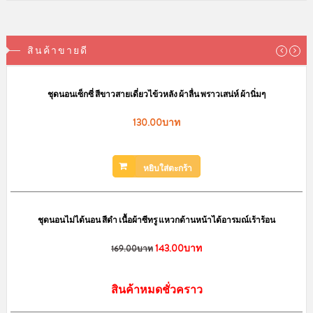
249.00บาท
สินค้าขายดี
หยิบใส่ตะก
ชุดนอนเซ็กซี่ สีขาวสายเดี่ยวไข้วหลัง ผ้าลื่น พราวเสน่ห์ ผ้านิ่มๆ
ชุดคอสเพลย์ แอร์โฮสเตส สีน้ำเงิน สวย
130.00บาท
200.
249.00บาท
หยิบใส่ตะกร้า
หยิบใส่ตะก
sale
ชุดนอนไม่ได้นอน สีดำ เนื้อผ้าซีทรู แหวกด้านหน้าได้อารมณ์เร้าร้อน
143.00บาท
169.00บาท
สินค้าหมดชั่วคราว