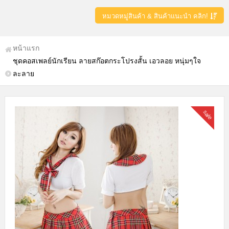
หมวดหมู่สินค้า & สินค้าแนะนำ คลิก!
หน้าแรก
ชุดคอสเพลย์นักเรียน ลายสก๊อตกระโปรงสั้น เอวลอย หนุ่มๆใจ
ละลาย
sale