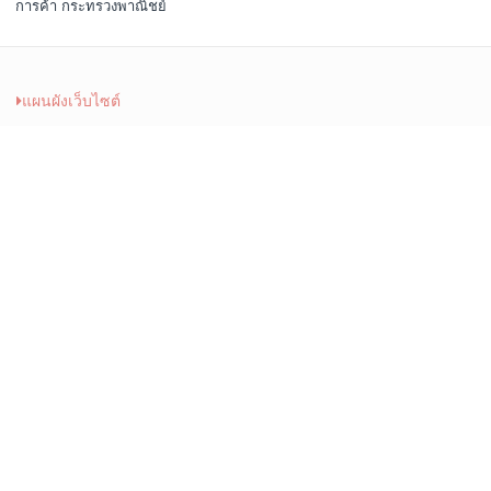
การค้า กระทรวงพาณิชย์
แผนผังเว็บไซต์
ประวัติสั่งซื้อ
คืนสินค้า
บัญชี
ติดต่อเรา
บัตรส่วนลด
โปรโมชั่น
แจ้งการชำระเงิน
ระบบร้านค้าออนไลน์
LingkungShop
© 2026 |
Google+
. Powered
by
Jubpas
All reversed.