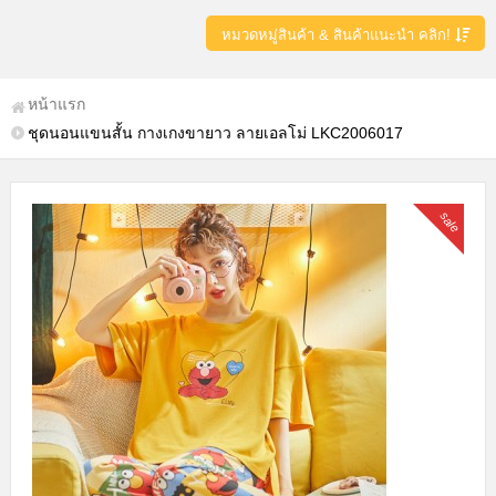
หมวดหมู่สินค้า & สินค้าแนะนำ คลิก!
หน้าแรก
ชุดนอนแขนสั้น กางเกงขายาว ลายเอลโม่ LKC2006017
sale