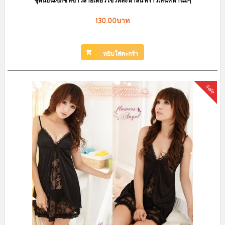
ชุดนอนเซ็กซี่ สีขาวสายเดี่ยวไข้วหลัง ผ้าลื่น พราวเสน่ห์ ผ้านิ่มๆ
130.00บาท
หยิบใส่ตะกร้า
sale