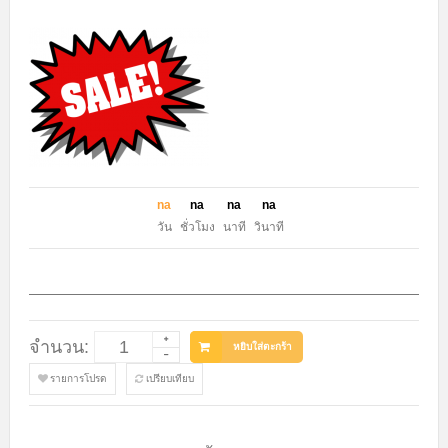
n
a
n
a
n
a
n
a
วัน
ชั่วโมง
นาที
วินาที
จำนวน:
หยิบใส่ตะกร้า
รายการโปรด
เปรียบเทียบ