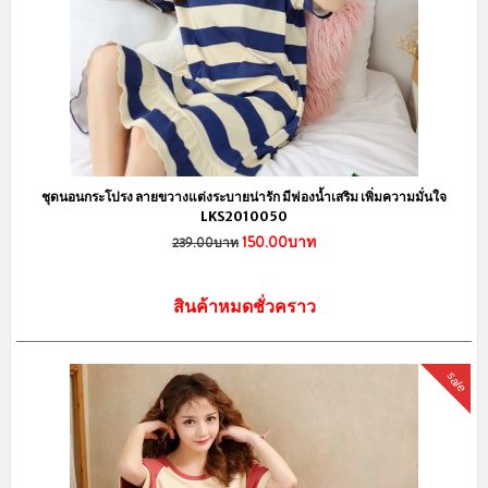
ชุดนอนกระโปรง ลายขวางแต่งระบายน่ารัก มีฟองน้ำเสริม เพิ่มความมั่นใจ
LKS2010050
150.00บาท
239.00บาท
สินค้าหมดชั่วคราว
sale