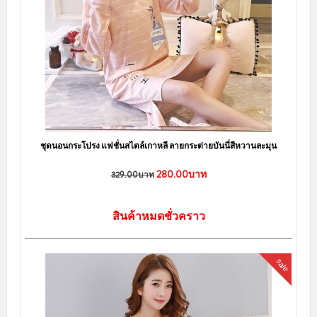
ชุดนอนกระโปรง แฟชั่นสไตล์เกาหลี ลายกระต่ายบันนี่สีหวานละมุน
280.00บาท
329.00บาท
สินค้าหมดชั่วคราว
sale