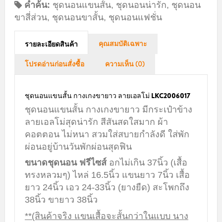
คำค้น:
ชุดนอนแขนสั้น
,
ชุดนอนน่ารัก
,
ชุดนอน
ขาสี่ส่วน
,
ชุดนอนขาสั้น
,
ชุดนอนแฟชั่น
คุณสมบัติเฉพาะ
รายละเอียดสินค้า
โปรดอ่านก่อนสั่งซื้อ
ความเห็น (0)
ชุดนอนแขนสั้น กางเกงขายาว ลายเอลโม่ LKC2006017
ชุดนอนแขนสั้น กางเกงขายาว มีกระเป๋าข้าง
ลายเอลโม่สุดน่ารัก สีสันสดใสมาก ผ้า
คอตตอน ไม่หนา สวมใส่สบายกำลังดี ใส่พัก
ผ่อนอยู่บ้านวันพักผ่อนสุดฟิน
ขนาดชุดนอน ฟรีไซส์
อกไม่เกิน 37นิ้ว (เสื้อ
ทรงหลวมๆ) ไหล่ 16.5นิ้ว แขนยาว 7นิ้ว เสื้อ
ยาว 24นิ้ว เอว 24-33นิ้ว (ยางยืด) สะโพกถึง
38นิ้ว ขายาว 38นิ้ว
**(สินค้าจริง แขนเสื้อจะสั้นกว่าในแบบ นาง