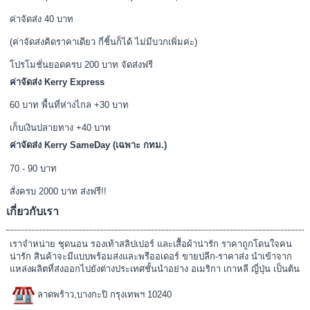
ค่าจัดส่ง 40 บาท
(ค่าจัดส่งคิดราคาเดียว กี่ชิ้นก็ได้ ไม่มีบวกเพิ่มค่ะ)
โปรโมชั่นยอดครบ 200 บาท จัดส่งฟรี
ค่าจัดส่ง Kerry Express
60 บาท พื้นที่ห่างไกล +30 บาท
เก็บเงินปลายทาง +40 บาท
ค่าจัดส่ง Kerry SameDay (เฉพาะ กทม.)
70 - 90 บาท
สั่งครบ 2000 บาท ส่งฟรี!!
เกี่ยวกับเรา
เราจำหน่าย ชุดนอน รองเท้าสลิปเปอร์ และเสื้อผ้าน่ารัก ราคาถูกโดนใจคน
น่ารัก สินค้าจะมีแบบพร้อมส่งและพรีออเดอร์ ขายปลีก-ราคาส่ง นำเข้าจาก
แหล่งผลิตที่ส่งออกไปยังต่างประเทศชั้นนำอย่าง อเมริกา เกาหลี ญี่ปุ่น เป็นต้น
ลาดพร้าว,บางกะปิ กรุงเทพฯ 10240