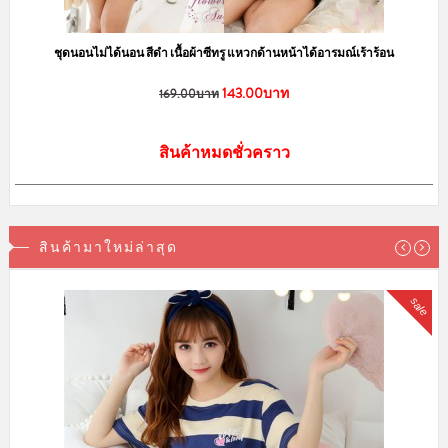
ชุดนอนไม่ได้นอน สีดำ เนื้อผ้าซีทรู แหวกด้านหน้าได้อารมณ์เร้าร้อน
143.00บาท
169.00บาท
สินค้าหมดชั่วคราว
สินค้ามาใหม่ล่าสุด
sale