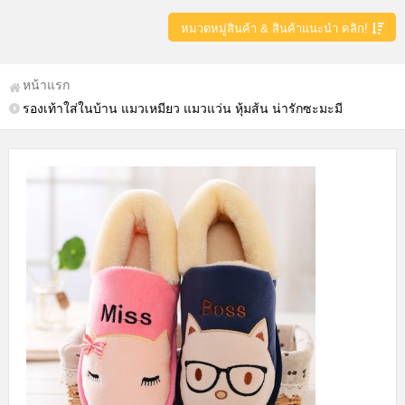
หมวดหมู่สินค้า & สินค้าแนะนำ คลิก!
หน้าแรก
รองเท้าใส่ในบ้าน แมวเหมียว แมวแว่น หุ้มส้น น่ารักซะมะมี