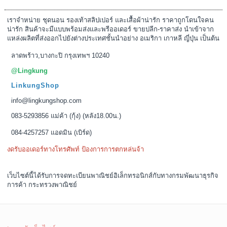
ประวัติสั่งซื้อ
คืนสินค้า
บัญชี
ติดต่อเรา
บัตรส่วนลด
โปรโมชั่น
แจ้งการชำระเงิน
ระบบร้านค้าออนไลน์
LingkungShop
© 2026 |
Google+
. Powered
by
Jubpas
All reversed.
หน้าร้าน
สมาชิก