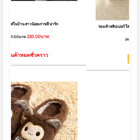
รองเท้าสลิปเปอร์ ใส่ในบ้าน จิ้งจองขนปุย งานพรีเมี่ยม ปังมาก
130.00บาท
269.00บาท
หยิบใส่ตะกร้า
สินค้าขายดี