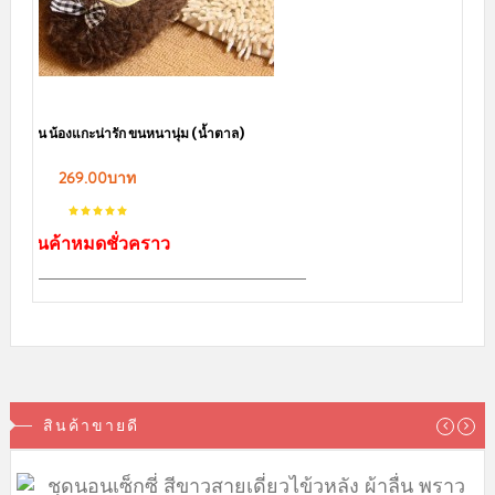
ชุดนอนเซ็กซี่ สีขาวสายเดี่ยวไข้วหลัง ผ้าลื่น พราวเสน่ห์ ผ้านิ่มๆ
130.00บาท
หยิบใส่ตะกร้า
sale
ชุดนอนไม่ได้นอน สีดำ เนื้อผ้าซีทรู แหวกด้านหน้าได้อารมณ์เร้าร้อน
143.00บาท
169.00บาท
สินค้าหมดชั่วคราว
สินค้ามาใหม่ล่าสุด