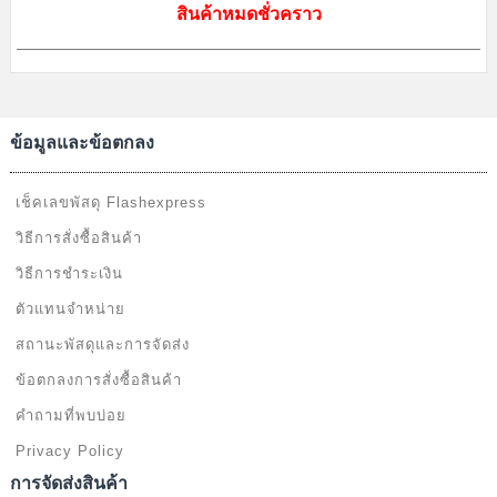
ทางร้านลิงกังจัดส่งสินค้าทุกวัน
จันทร์ - เสาร์
และทำการจัดส่งสินค้าหลังจาก
ลูกค้าแจ้งชำระเงินในวัดถัดไปค่ะ โดยสินค้าพร้อมส่ง จัดส่งสินค้าฟรี เพียงช้อ
ปออนไลน์ เริ่มต้นเพียง 199 บาท
ค่าจัดส่งมาตราฐาน
Flash Express / ปณท. / JetExpress / อื่นๆ
ค่าจัดส่ง 40 บาท
(ค่าจัดส่งคิดราคาเดียว กี่ชิ้นก็ได้ ไม่มีบวกเพิ่มค่ะ)
โปรโมชั่นยอดครบ 200 บาท จัดส่งฟรี
ค่าจัดส่ง Kerry Express
60 บาท พื้นที่ห่างไกล +30 บาท
เก็บเงินปลายทาง +40 บาท
ค่าจัดส่ง Kerry SameDay (เฉพาะ กทม.)
70 - 90 บาท
สั่งครบ 2000 บาท ส่งฟรี!!
เกี่ยวกับเรา