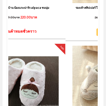
รองเท้าสลิปเปอร์ ใส่ในบ้าน เจ้าฮูกน้อย ปังมาก งานพรีเมี่ยม
130.00บาท
269.00บาท
หยิบใส่ตะกร้า
sale