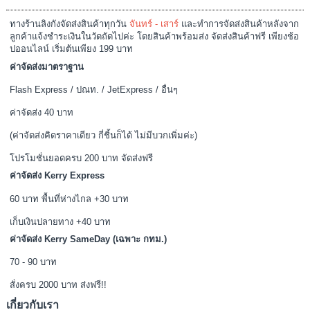
เราจำหน่าย ชุดนอน รองเท้าสลิปเปอร์ และเสื้อผ้าน่ารัก ราคาถูกโดนใจคน
น่ารัก สินค้าจะมีแบบพร้อมส่งและพรีออเดอร์ ขายปลีก-ราคาส่ง นำเข้าจาก
แหล่งผลิตที่ส่งออกไปยังต่างประเทศชั้นนำอย่าง อเมริกา เกาหลี ญี่ปุ่น เป็นต้น
ลาดพร้าว,บางกะปิ กรุงเทพฯ 10240
@Lingkung
LinkungShop
info@lingkungshop.com
083-5293856 แม่ค้า (กุ้ง) (หลัง18.00น.)
084-4257257 แอดมิน (เบิร์ด)
งดรับออเดอร์ทางโทรศัพท์ ป้องการการตกหล่นจ้า
เว็บไซต์นี้ได้รับการจดทะเบียนพาณิชย์อิเล็กทรอนิกส์กับทางกรมพัฒนาธุรกิจ
การค้า กระทรวงพาณิชย์
แผนผังเว็บไซต์