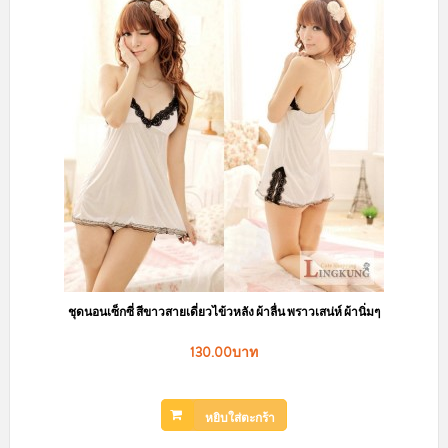
ชุดนอนเซ็กซี่ สีขาวสายเดี่ยวไข้วหลัง ผ้าลื่น พราวเสน่ห์ ผ้านิ่มๆ
130.00บาท
หยิบใส่ตะกร้า