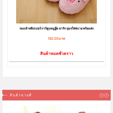
รองเท้าสลิปเปอร์ การ์ตูนหมูอู๊ด น่ารัก นุ่มๆใส่สบาย พร้อมส่ง
150.00บาท
สินค้าหมดชั่วคราว
สินค้าขายดี