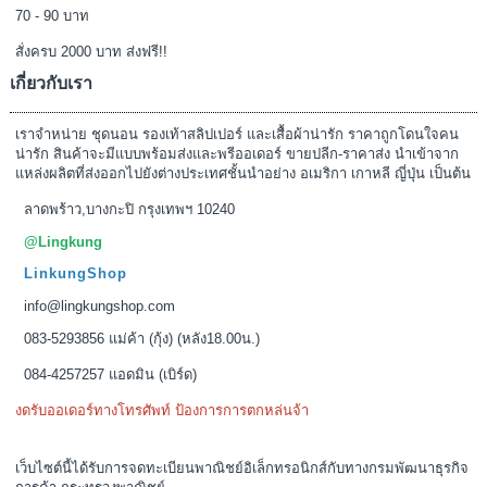
70 - 90 บาท
สั่งครบ 2000 บาท ส่งฟรี!!
เกี่ยวกับเรา
เราจำหน่าย ชุดนอน รองเท้าสลิปเปอร์ และเสื้อผ้าน่ารัก ราคาถูกโดนใจคน
น่ารัก สินค้าจะมีแบบพร้อมส่งและพรีออเดอร์ ขายปลีก-ราคาส่ง นำเข้าจาก
แหล่งผลิตที่ส่งออกไปยังต่างประเทศชั้นนำอย่าง อเมริกา เกาหลี ญี่ปุ่น เป็นต้น
ลาดพร้าว,บางกะปิ กรุงเทพฯ 10240
@Lingkung
LinkungShop
info@lingkungshop.com
083-5293856 แม่ค้า (กุ้ง) (หลัง18.00น.)
084-4257257 แอดมิน (เบิร์ด)
งดรับออเดอร์ทางโทรศัพท์ ป้องการการตกหล่นจ้า
เว็บไซต์นี้ได้รับการจดทะเบียนพาณิชย์อิเล็กทรอนิกส์กับทางกรมพัฒนาธุรกิจ