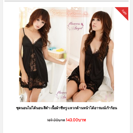
sale
ชุดนอนไม่ได้นอน สีดำ เนื้อผ้าซีทรู แหวกด้านหน้าได้อารมณ์เร้าร้อน
143.00บาท
169.00บาท