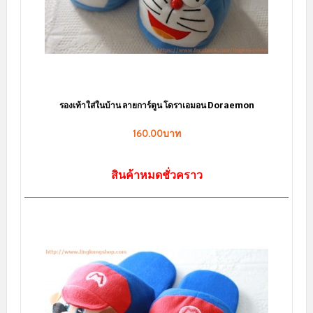
การ์ตูน โดราเอมอน Doraemon
รองเท้าใส่ในบ้าน ลายการ์ตูน "สต
0.00บาท
160.00บาท
หมดชั่วคราว
สินค้าหมดชั่วคร