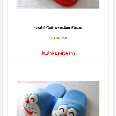
้าน ลายเห็ดมาริโอแดง
รองเท้าใส่ในบ้าน ลายการ์ตูน "
0.00บาท
160.00บาท
หมดชั่วคราว
สินค้าหมดชั่วคร