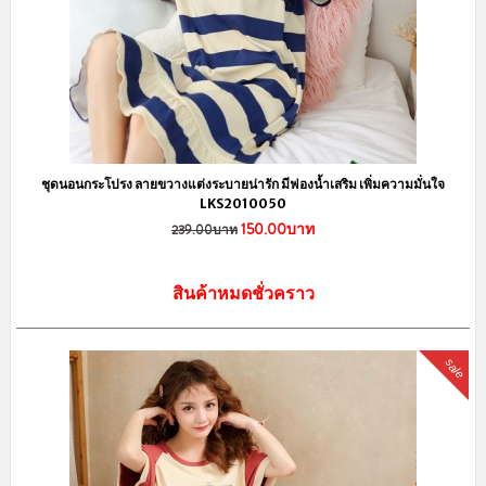
ชุดนอนกระโปรง ลายขวางแต่งระบายน่ารัก มีฟองน้ำเสริม เพิ่มความมั่นใจ
LKS2010050
150.00บาท
239.00บาท
สินค้าหมดชั่วคราว
sale