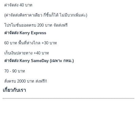
ค่าจัดส่ง 40 บาท
(ค่าจัดส่งคิดราคาเดียว กี่ชิ้นก็ได้ ไม่มีบวกเพิ่มค่ะ)
โปรโมชั่นยอดครบ 200 บาท จัดส่งฟรี
ค่าจัดส่ง Kerry Express
60 บาท พื้นที่ห่างไกล +30 บาท
เก็บเงินปลายทาง +40 บาท
ค่าจัดส่ง Kerry SameDay (เฉพาะ กทม.)
70 - 90 บาท
สั่งครบ 2000 บาท ส่งฟรี!!
เกี่ยวกับเรา
เราจำหน่าย ชุดนอน รองเท้าสลิปเปอร์ และเสื้อผ้าน่ารัก ราคาถูกโดนใจคน
น่ารัก สินค้าจะมีแบบพร้อมส่งและพรีออเดอร์ ขายปลีก-ราคาส่ง นำเข้าจาก
แหล่งผลิตที่ส่งออกไปยังต่างประเทศชั้นนำอย่าง อเมริกา เกาหลี ญี่ปุ่น เป็นต้น
ลาดพร้าว,บางกะปิ กรุงเทพฯ 10240
@Lingkung