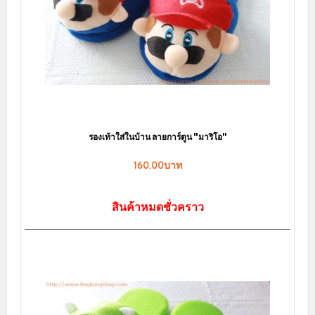
าน ลายการ์ตูน "มาริโอ"
0.00บาท
หมดชั่วคราว