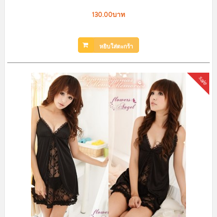
130.00บาท
หยิบใส่ตะกร้า
sale