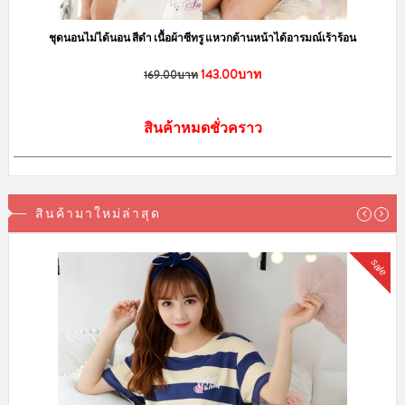
ชุดนอนไม่ได้นอน สีดำ เนื้อผ้าซีทรู แหวกด้านหน้าได้อารมณ์เร้าร้อน
143.00บาท
169.00บาท
สินค้าหมดชั่วคราว
สินค้ามาใหม่ล่าสุด
sale