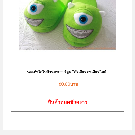
ร์ตูน "ตัวเขียว ตาเดียว ไมค์"
0.00บาท
หมดชั่วคราว