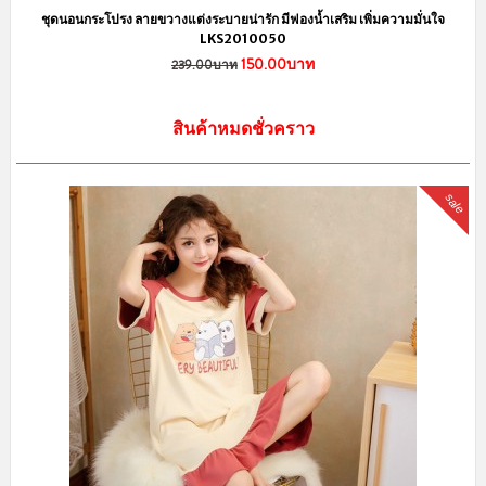
Privacy Policy
การจัดส่งสินค้า
ทางร้านลิงกังจัดส่งสินค้าทุกวัน
จันทร์ - เสาร์
และทำการจัดส่งสินค้าหลังจาก
ลูกค้าแจ้งชำระเงินในวัดถัดไปค่ะ โดยสินค้าพร้อมส่ง จัดส่งสินค้าฟรี เพียงช้อ
ปออนไลน์ เริ่มต้นเพียง 199 บาท
ค่าจัดส่งมาตราฐาน
Flash Express / ปณท. / JetExpress / อื่นๆ
ค่าจัดส่ง 40 บาท
(ค่าจัดส่งคิดราคาเดียว กี่ชิ้นก็ได้ ไม่มีบวกเพิ่มค่ะ)
โปรโมชั่นยอดครบ 200 บาท จัดส่งฟรี
ค่าจัดส่ง Kerry Express
60 บาท พื้นที่ห่างไกล +30 บาท
เก็บเงินปลายทาง +40 บาท
ค่าจัดส่ง Kerry SameDay (เฉพาะ กทม.)
70 - 90 บาท