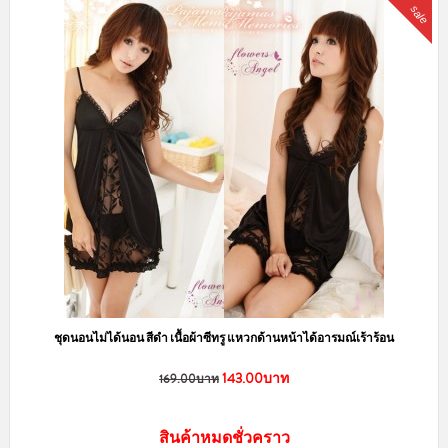
สินค้าหมดชั่วคราว
sale
ชุดนอนกระโปรง ลายแก๊งค์หมีอ้วน มีฟองน้ำเสริม เพิ่มความมั่นใจ LKS2010049
150.00บาท