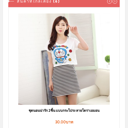
สินค้าที่ใกล้เคียง (6)
ชุดนอนน่ารัก ลายมินเนี่ยน กระโปรงแขนกุด+เสื้อคุลม
169.00บาท