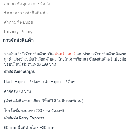
แผนผังเว็บไซต์
ประวัติสั่งซื้อ
คืนสินค้า
บัญชี
ติดต่อเรา
บัตรส่วนลด
โปรโมชั่น
แจ้งการชำระเงิน
ระบบร้านค้าออนไลน์
LingkungShop
© 2026 |
Google+
. Powered
by
Jubpas
All reversed.