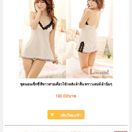
sale
ชุดนอนกระโปรง ลายขวางแต่งระบายน่ารัก มีฟองน้ำเสริม เพิ่มความมั่นใจ
LKS2010050
150.00บาท
239.00บาท