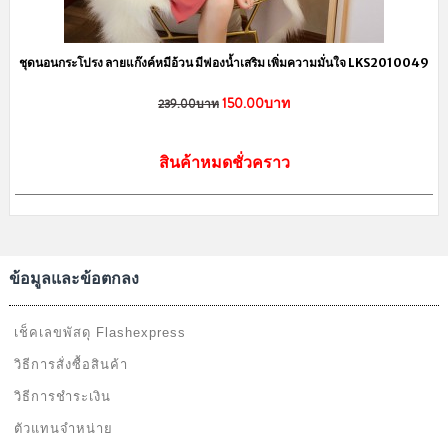
สั่งครบ 2000 บาท ส่งฟรี!!
เกี่ยวกับเรา
เราจำหน่าย ชุดนอน รองเท้าสลิปเปอร์ และเสื้อผ้าน่ารัก ราคาถูกโดนใจคน
น่ารัก สินค้าจะมีแบบพร้อมส่งและพรีออเดอร์ ขายปลีก-ราคาส่ง นำเข้าจาก
แหล่งผลิตที่ส่งออกไปยังต่างประเทศชั้นนำอย่าง อเมริกา เกาหลี ญี่ปุ่น เป็นต้น
ลาดพร้าว,บางกะปิ กรุงเทพฯ 10240
@Lingkung
LinkungShop
info@lingkungshop.com
083-5293856 แม่ค้า (กุ้ง) (หลัง18.00น.)
084-4257257 แอดมิน (เบิร์ด)
งดรับออเดอร์ทางโทรศัพท์ ป้องการการตกหล่นจ้า
เว็บไซต์นี้ได้รับการจดทะเบียนพาณิชย์อิเล็กทรอนิกส์กับทางกรมพัฒนาธุรกิจ
การค้า กระทรวงพาณิชย์