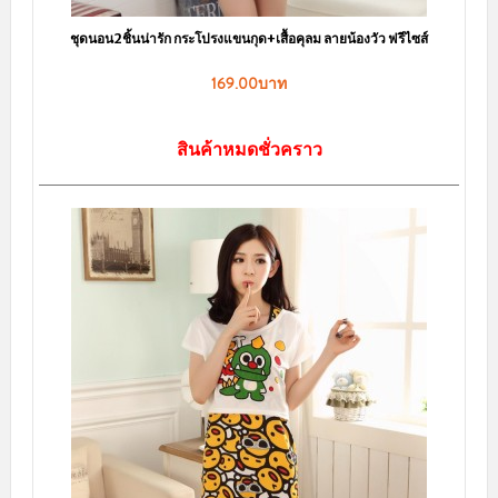
ชุดนอนเซ็กซี่ สีขาวสายเดี่ยวไข้วหลัง ผ้าลื่น พราวเสน่ห์ ผ้านิ่มๆ
130.00บาท
หยิบใส่ตะกร้า
sale