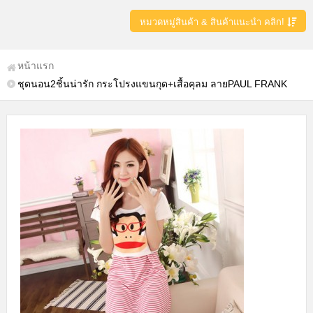
หมวดหมู่สินค้า & สินค้าแนะนำ คลิก!
หน้าแรก
ชุดนอน2ชิ้นน่ารัก กระโปรงแขนกุด+เสื้อคุลม ลายPAUL FRANK