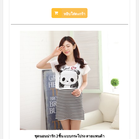
สินค้าหมดชั่วคราว
ชุดนอนกระโปรงน่ารัก ลายการ์ตูนหมีพลู ผ้าคอตตอนผสมเนื้อผ้านิ่มๆ