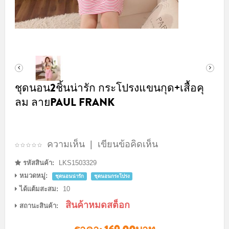
ชุดนอน2ชิ้นน่ารัก กระโปรงแขนกุด+เสื้อคุ
ลม ลายPAUL FRANK
ความเห็น
|
เขียนข้อคิดเห็น
รหัสสินค้า:
LKS1503329
หมวดหมู่:
ชุดนอนน่ารัก
ชุดนอนกระโปรง
ได้แต้มสะสม:
10
สินค้าหมดสต็อก
สถานะสินค้า: