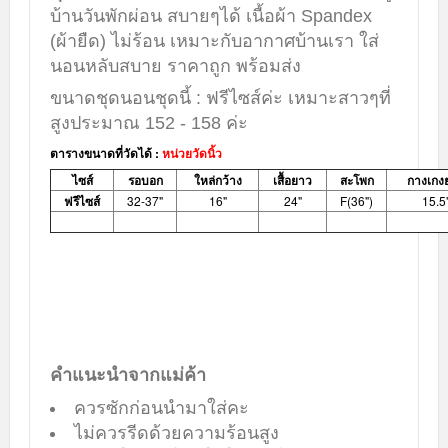
บ้านวันพักผ่อน สบายๆได้
เนื้อผ้า Spandex
(ผ้ายืด)
ไม่ร้อน เหมาะกับอากาศบ้านเรา ใส่
นอนหลับสบาย ราคาถูก พร้อมส่ง
ขนาดชุดนอนชุดนี้ : ฟรีไซส์ค่ะ เหมาะสาวๆที่
สูงประมาณ 152 - 158 ค่ะ
ตารางขนาดที่วัดได้ :
หน่วยวัดนิ้ว
ไซส์
รอบอก
ใหล่กว้าง
เสื้อยาว
สะโพก
กางเกง
ฟรีไซส์
32-37"
16"
24"
F(36")
15.5
คำแนะนำจากแม่ค้า
ควรซักก่อนนำมาใส่คะ
ไม่ควรรีดด้วยความร้อนสูง