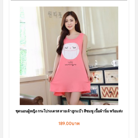
143.00บาท
169.00บาท
สินค้าหมดชั่วคราว
สินค้ามาใหม่ล่าสุด
sale
ชุดนอนกระโปรง ลายขวางแต่งระบายน่ารัก มีฟองน้ำเสริม เพิ่มความมั่นใจ
LKS2010050
150.00บาท
239.00บาท
สินค้าหมดชั่วคราว