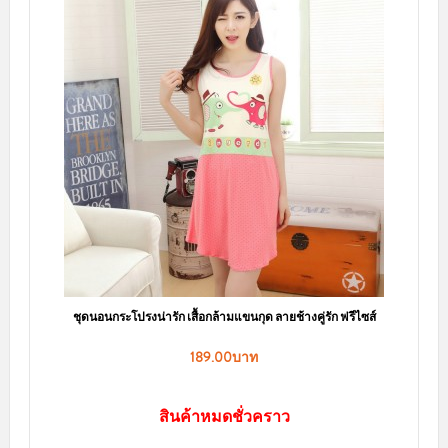
สินค้าขายดี
ชุดนอนเซ็กซี่ สีขาวสายเดี่ยวไข้วหลัง ผ้าลื่น พราวเสน่ห์ ผ้านิ่มๆ
130.00บาท
หยิบใส่ตะกร้า
sale
ชุดนอนไม่ได้นอน สีดำ เนื้อผ้าซีทรู แหวกด้านหน้าได้อารมณ์เร้าร้อน