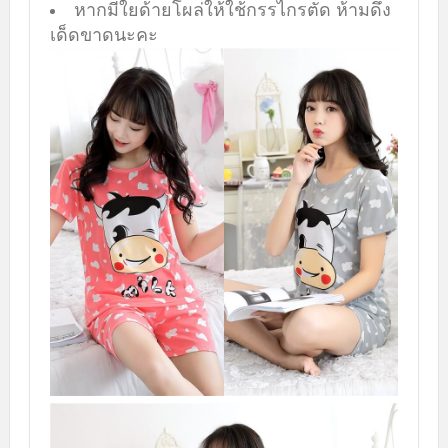
หากมีใยด้ายโผล่ให้ใช้กรรไกรตัด ห้ามดึง
เด็ดขาดนะคะ