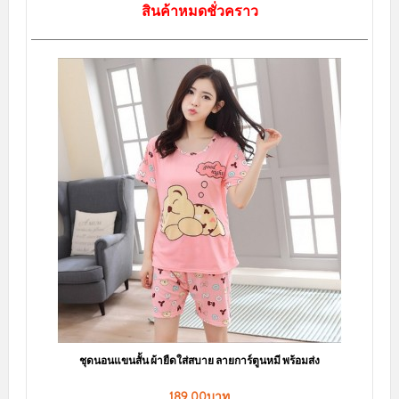
sale
ชุดนอนกระโปรง ลายแก๊งค์หมีอ้วน มีฟองน้ำเสริม เพิ่มความมั่นใจ LKS2010049
150.00บาท
239.00บาท
สินค้าหมดชั่วคราว
ข้อมูลและข้อตกลง
เช็คเลขพัสดุ Flashexpress
วิธีการสั่งซื้อสินค้า
วิธีการชำระเงิน
ตัวแทนจำหน่าย