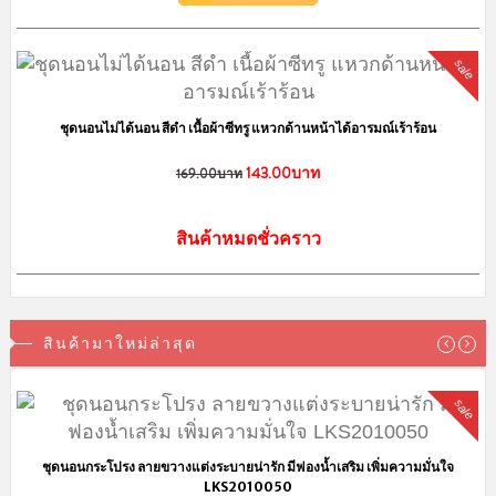
เก็บเงินปลายทาง +40 บาท
ค่าจัดส่ง Kerry SameDay (เฉพาะ กทม.)
70 - 90 บาท
สั่งครบ 2000 บาท ส่งฟรี!!
เกี่ยวกับเรา
เราจำหน่าย ชุดนอน รองเท้าสลิปเปอร์ และเสื้อผ้าน่ารัก ราคาถูกโดนใจคน
น่ารัก สินค้าจะมีแบบพร้อมส่งและพรีออเดอร์ ขายปลีก-ราคาส่ง นำเข้าจาก
แหล่งผลิตที่ส่งออกไปยังต่างประเทศชั้นนำอย่าง อเมริกา เกาหลี ญี่ปุ่น เป็นต้น
ลาดพร้าว,บางกะปิ กรุงเทพฯ 10240
@Lingkung
LinkungShop
info@lingkungshop.com
083-5293856 แม่ค้า (กุ้ง) (หลัง18.00น.)
084-4257257 แอดมิน (เบิร์ด)
งดรับออเดอร์ทางโทรศัพท์ ป้องการการตกหล่นจ้า