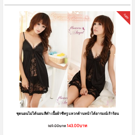
sale
ชุดนอนไม่ได้นอน สีดำ เนื้อผ้าซีทรู แหวกด้านหน้าได้อารมณ์เร้าร้อน
143.00บาท
169.00บาท