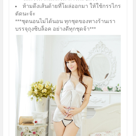
ห้ามดึงเส้นด้ายที่โผล่ออกมา ให้ใช้กรรไกร
ตัดนะจ้ะ
***ชุดนอนไม่ได้นอน ทุกชุดของทางร้านเรา
บรรจุถุงซิบล็อค อย่างดีทุกชุดจ้า***