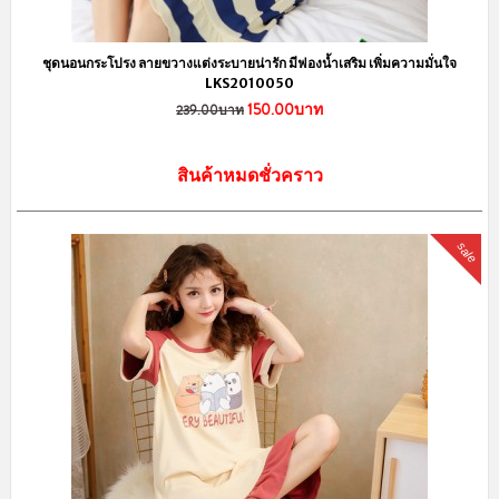
ชุดนอนกระโปรง ลายขวางแต่งระบายน่ารัก มีฟองน้ำเสริม เพิ่มความมั่นใจ
LKS2010050
150.00บาท
239.00บาท
สินค้าหมดชั่วคราว
sale