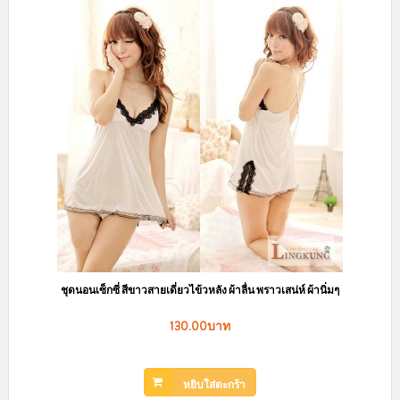
ชุดนอนเซ็กซี่ สีขาวสายเดี่ยวไข้วหลัง ผ้าลื่น พราวเสน่ห์ ผ้านิ่มๆ
130.00บาท
หยิบใส่ตะกร้า