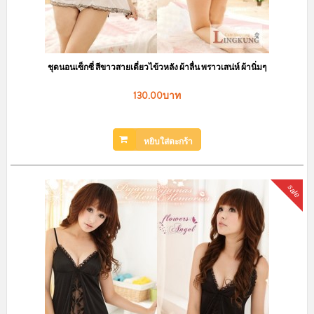
ชุดนอนเซ็กซี่ สีขาวสายเดี่ยวไข้วหลัง ผ้าลื่น พราวเสน่ห์ ผ้านิ่มๆ
130.00บาท
หยิบใส่ตะกร้า
sale