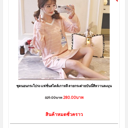
ชุดนอนกระโปรง แฟชั่นสไตล์เกาหลี ลายกระต่ายบันนี่สีหวานละมุน
280.00บาท
329.00บาท
สินค้าหมดชั่วคราว