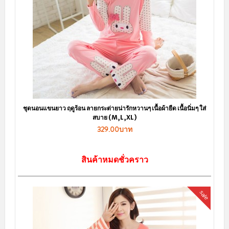
ชุดนอนแขนยาว ฤดูร้อน ลายกระต่ายน่ารักหวานๆ เนื้อผ้ายืด เนื้อนิ่มๆ ใส่
สบาย (M,L,XL)
329.00บาท
สินค้าหมดชั่วคราว
sale