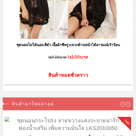
ชุดนอนไม่ได้นอน สีดำ เนื้อผ้าซีทรู แหวกด้านหน้าได้อารมณ์เร้าร้อน
143.00บาท
169.00บาท
สินค้าหมดชั่วคราว
สินค้ามาใหม่ล่าสุด
sale