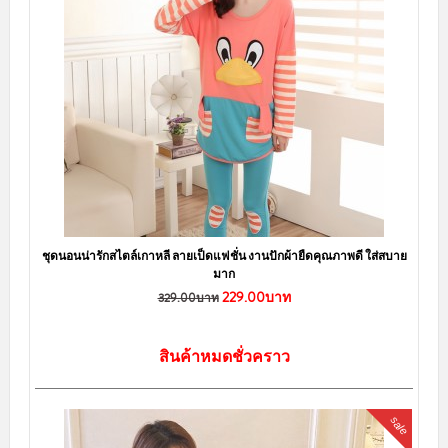
ชุดนอนน่ารักสไตล์เกาหลี ลายเป็ดแฟชั่น งานปักผ้ายืดคุณภาพดี ใส่สบาย
มาก
229.00บาท
329.00บาท
สินค้าหมดชั่วคราว
sale