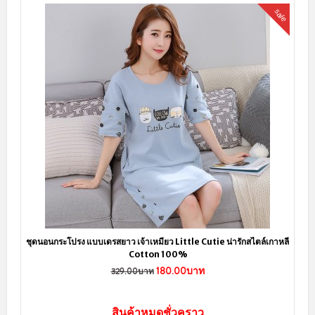
sale
ชุดนอนกระโปรง แบบเดรสยาว เจ้าเหมียว Little Cutie น่ารักสไตล์เกาหลี
Cotton 100%
180.00บาท
329.00บาท
สินค้าหมดชั่วคราว