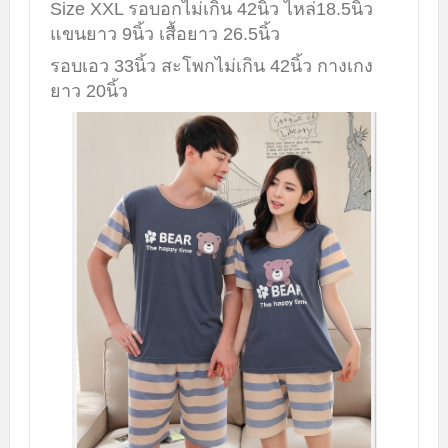
Size XXL รอบอกไม่เกิน 42นิ้ว ไหล่18.5นิ้ว
แขนยาว 9นิ้ว เสื้อยาว 26.5นิ้ว
รอบเอว 33นิ้ว สะโพกไม่เกิน 42นิ้ว กางเกง
ยาว 20นิ้ว