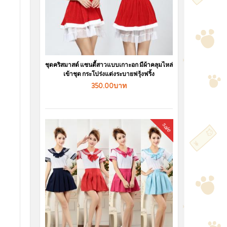
ชุดคริสมาสต์ แซนตี้สาวแบบเกาะอก มีผ้าคลุมไหล่
เข้าชุด กระโปร่งแต่งระบายฟรุ้งฟริ้ง
350.00บาท
sale