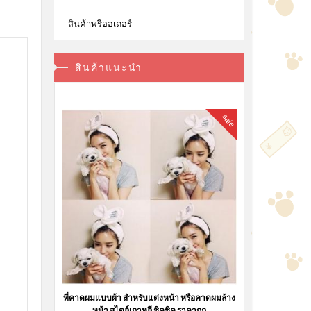
สินค้าพรีออเดอร์
สินค้าแนะนำ
sale
ที่คาดผมแบบผ้า สำหรับแต่งหน้า หรือคาดผมล้าง
หน้า สไตล์เกาหลี ชิคชิค ราคาถูก