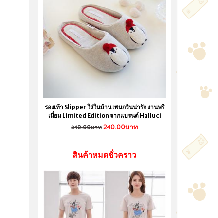
รองเท้า Slipper ใส่ในบ้าน เพนกวินน่ารัก งานพรี
เมี่ยม Limited Edition จากแบรนด์ Halluci
240.00บาท
340.00บาท
สินค้าหมดชั่วคราว