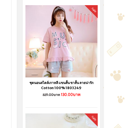
sale
ชุดนอนสไตล์เกาหลี แขนสั้น ขาสั้น ลายน่ารัก
Cotton 100% 1803249
130.00บาท
329.00บาท
sale