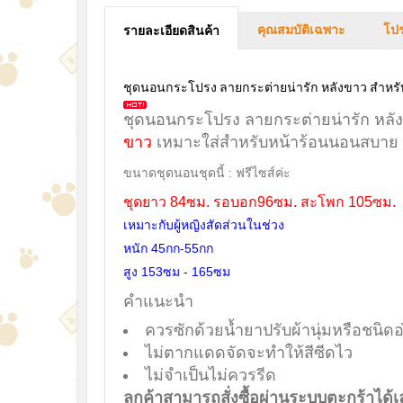
คุณสมบัติเฉพาะ
โปร
รายละเอียดสินค้า
ชุดนอนกระโปรง ลายกระต่ายน่ารัก หลังขาว สำหร
ชุดนอนกระโปรง ลายกระต่ายน่ารัก หล
ขาว
เหมาะใส่สำหรับหน้าร้อนนอนสบาย หรื
ขนาดชุดนอนชุดนี้ : ฟรีไซส์ค่ะ
ชุดยาว 84ซม. รอบอก96ซม. สะโพก 105ซม.
เหมาะกับผู้หญิงสัดส่วนในช่วง
หนัก 45กก-55กก
สูง 153ซม - 165ซม
คำแนะนำ
ควรซักด้วยน้ำยาปรับผ้านุ่มหรือชนิดอ
ไม่ตากแดดจัดจะทำให้สีซีดไว
ไม่จำเป็นไม่ควรรีด
ลูกค้าสามารถสั่งซื้อผ่านระบบตะกร้าได้เ