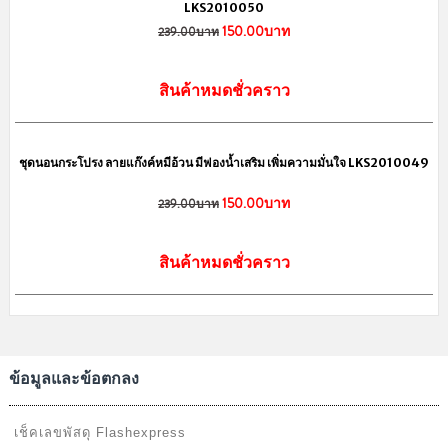
LKS2010050
150.00บาท
239.00บาท
สินค้าหมดชั่วคราว
sale
ชุดนอนกระโปรง ลายแก๊งค์หมีอ้วน มีฟองน้ำเสริม เพิ่มความมั่นใจ LKS2010049
150.00บาท
239.00บาท
สินค้าหมดชั่วคราว
ข้อมูลและข้อตกลง
เช็คเลขพัสดุ Flashexpress