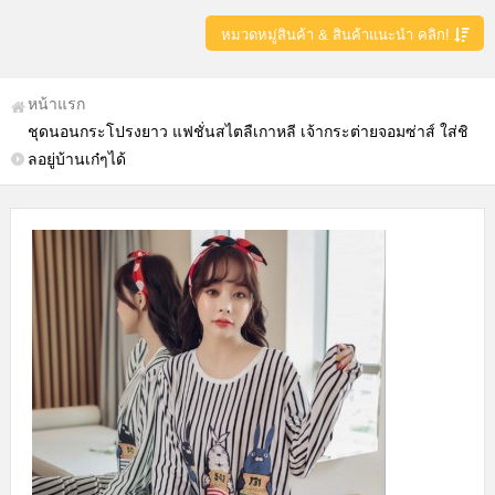
หมวดหมู่สินค้า & สินค้าแนะนำ คลิก!
หน้าแรก
ชุดนอนกระโปรงยาว แฟชั่นสไตลืเกาหลี เจ้ากระต่ายจอมซ่าส์ ใส่ชิ
ลอยู่บ้านเก๋ๆได้