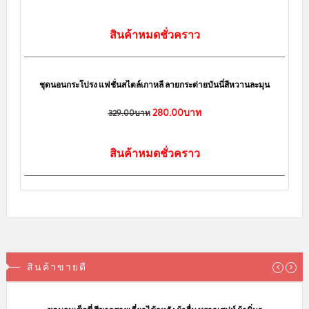
สินค้าหมดชั่วคราว
sale
ชุดนอนกระโปรง แฟชั่นสไตล์เกาหลี ลายกระต่ายบันนี่สีหวานละมุน
280.00บาท
329.00บาท
สินค้าหมดชั่วคราว
สินค้าขายดี