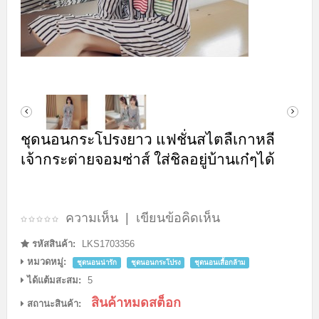
ชุดนอนกระโปรงยาว แฟชั่นสไตลืเกาหลี
เจ้ากระต่ายจอมซ่าส์ ใส่ชิลอยู่บ้านเก๋ๆได้
ความเห็น
|
เขียนข้อคิดเห็น
รหัสสินค้า:
LKS1703356
หมวดหมู่:
ชุดนอนน่ารัก
ชุดนอนกระโปรง
ชุดนอนเสื้อกล้าม
ได้แต้มสะสม:
5
สินค้าหมดสต็อก
สถานะสินค้า: