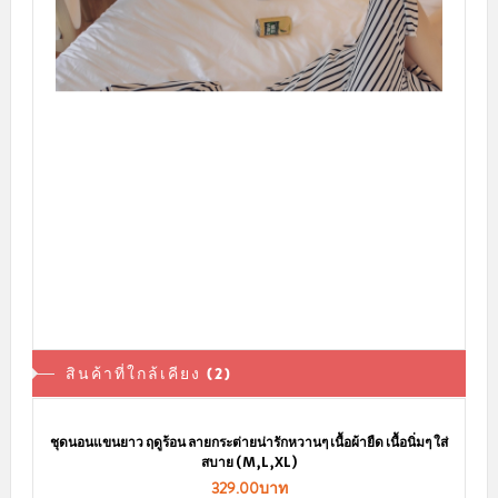
สินค้าที่ใกล้เคียง (2)
ชุดนอนแขนยาว ฤดูร้อน ลายกระต่ายน่ารักหวานๆ เนื้อผ้ายืด เนื้อนิ่มๆ ใส่
สบาย (M,L,XL)
329.00บาท