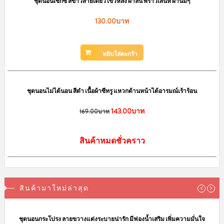
ชุดนอนเซ็กซี่ สีขาวสายเดี่ยวไข้วหลัง ผ้าลื่น พราวเสน่ห์ ผ้านิ่มๆ
130.00บาท
หยิบใส่ตะกร้า
sale
ชุดนอนไม่ได้นอน สีดำ เนื้อผ้าซีทรู แหวกด้านหน้าได้อารมณ์เร้าร้อน
143.00บาท
169.00บาท
สินค้าหมดชั่วคราว
สินค้ามาใหม่ล่าสุด
sale
ชุดนอนกระโปรง ลายขวางแต่งระบายน่ารัก มีฟองน้ำเสริม เพิ่มความมั่นใจ