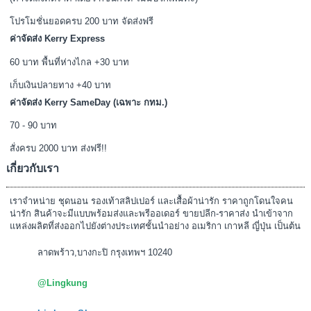
โปรโมชั่นยอดครบ 200 บาท จัดส่งฟรี
ค่าจัดส่ง Kerry Express
60 บาท พื้นที่ห่างไกล +30 บาท
เก็บเงินปลายทาง +40 บาท
ค่าจัดส่ง Kerry SameDay (เฉพาะ กทม.)
70 - 90 บาท
สั่งครบ 2000 บาท ส่งฟรี!!
เกี่ยวกับเรา
เราจำหน่าย ชุดนอน รองเท้าสลิปเปอร์ และเสื้อผ้าน่ารัก ราคาถูกโดนใจคน
น่ารัก สินค้าจะมีแบบพร้อมส่งและพรีออเดอร์ ขายปลีก-ราคาส่ง นำเข้าจาก
แหล่งผลิตที่ส่งออกไปยังต่างประเทศชั้นนำอย่าง อเมริกา เกาหลี ญี่ปุ่น เป็นต้น
ลาดพร้าว,บางกะปิ กรุงเทพฯ 10240
@Lingkung