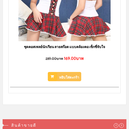
ชุดคอสเพลย์นักเรียน ลายสก๊อต แบบคล้องคอ เซ็กซี่จับใจ
169.00บาท
239.00บาท
หยิบใส่ตะกร้า
สินค้าขายดี