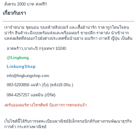
สั่งครบ 2000 บาท ส่งฟรี!!
เกี่ยวกับเรา
เราจำหน่าย ชุดนอน รองเท้าสลิปเปอร์ และเสื้อผ้าน่ารัก ราคาถูกโดนใจคน
น่ารัก สินค้าจะมีแบบพร้อมส่งและพรีออเดอร์ ขายปลีก-ราคาส่ง นำเข้าจาก
แหล่งผลิตที่ส่งออกไปยังต่างประเทศชั้นนำอย่าง อเมริกา เกาหลี ญี่ปุ่น เป็นต้น
ลาดพร้าว,บางกะปิ กรุงเทพฯ 10240
@Lingkung
LinkungShop
info@lingkungshop.com
083-5293856 แม่ค้า (กุ้ง) (หลัง18.00น.)
084-4257257 แอดมิน (เบิร์ด)
งดรับออเดอร์ทางโทรศัพท์ ป้องการการตกหล่นจ้า
เว็บไซต์นี้ได้รับการจดทะเบียนพาณิชย์อิเล็กทรอนิกส์กับทางกรมพัฒนาธุรกิจ
การค้า กระทรวงพาณิชย์