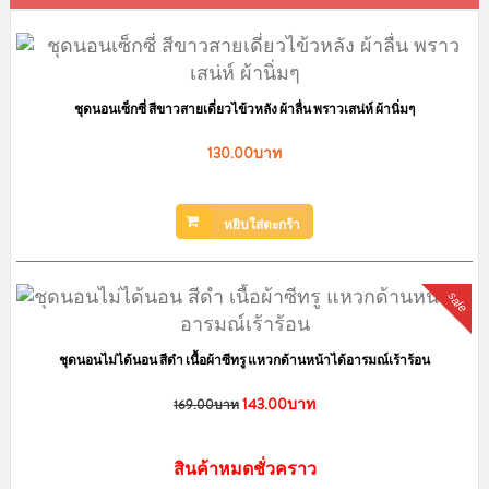
ชุดนอนเซ็กซี่ สีขาวสายเดี่ยวไข้วหลัง ผ้าลื่น พราวเสน่ห์ ผ้านิ่มๆ
130.00บาท
หยิบใส่ตะกร้า
sale
ชุดนอนไม่ได้นอน สีดำ เนื้อผ้าซีทรู แหวกด้านหน้าได้อารมณ์เร้าร้อน
143.00บาท
169.00บาท
สินค้าหมดชั่วคราว