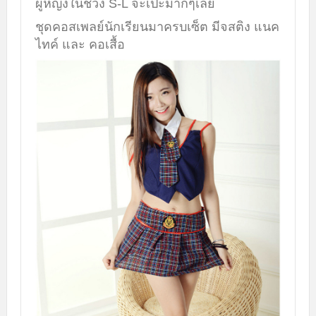
ผู้หญิงในช่วง S-L จะเปะมากๆเลย
ชุดคอสเพลย์นักเรียนมาครบเซ็ต มีจสติง แนค
ไทค์ และ คอเสื้อ